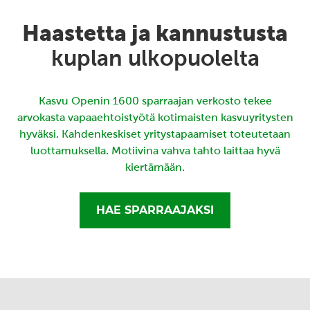
Haastetta ja kannustusta
kuplan ulkopuolelta
Kasvu Openin 1600 sparraajan verkosto tekee
arvokasta vapaaehtoistyötä kotimaisten kasvuyritysten
hyväksi. Kahdenkeskiset yritystapaamiset toteutetaan
luottamuksella. Motiivina vahva tahto laittaa hyvä
kiertämään.
HAE SPARRAAJAKSI