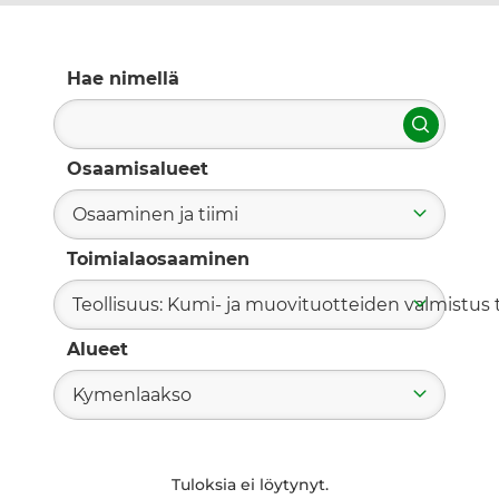
Hae nimellä
Hae
Osaamisalueet
Osaaminen ja tiimi
Toimialaosaaminen
Teollisuus: Kumi- ja muovituotteiden valmistus t
Alueet
Kymenlaakso
Tuloksia ei löytynyt.