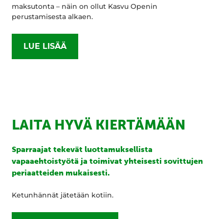
maksutonta – näin on ollut Kasvu Openin
perustamisesta alkaen.
LUE LISÄÄ
LAITA HYVÄ KIERTÄMÄÄN
Sparraajat tekevät luottamuksellista
vapaaehtoistyötä ja toimivat yhteisesti sovittujen
periaatteiden mukaisesti.
Ketunhännät jätetään kotiin.