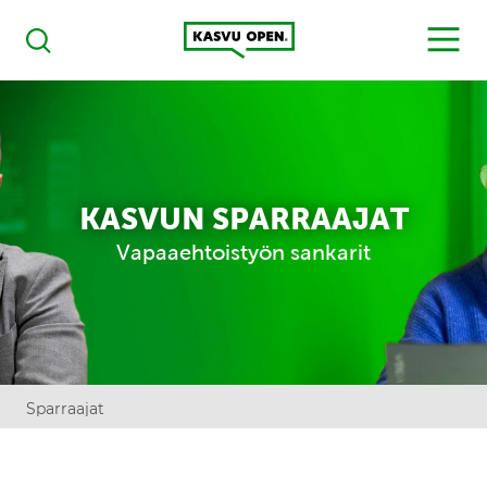
Kasvu Open
MENU
Haku
KASVUN SPARRAAJAT
Vapaaehtoistyön sankarit
Sparraajat