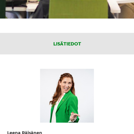
LISÄTIEDOT
Leena Räisänen