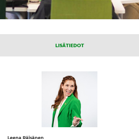
LISÄTIEDOT
Leena Räisänen