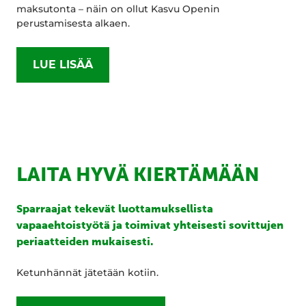
maksutonta – näin on ollut Kasvu Openin
perustamisesta alkaen.
LUE LISÄÄ
LAITA HYVÄ KIERTÄMÄÄN
Sparraajat tekevät luottamuksellista
vapaaehtoistyötä ja toimivat yhteisesti sovittujen
periaatteiden mukaisesti.
Ketunhännät jätetään kotiin.