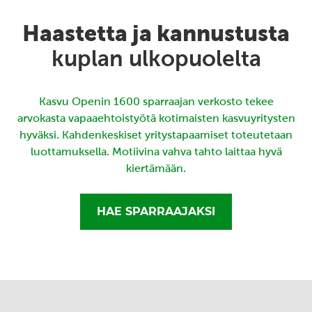
Haastetta ja kannustusta
kuplan ulkopuolelta
Kasvu Openin 1600 sparraajan verkosto tekee
arvokasta vapaaehtoistyötä kotimaisten kasvuyritysten
hyväksi. Kahdenkeskiset yritystapaamiset toteutetaan
luottamuksella. Motiivina vahva tahto laittaa hyvä
kiertämään.
HAE SPARRAAJAKSI