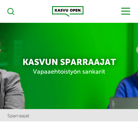
Kasvu Open
MENU
Haku
KASVUN SPARRAAJAT
Vapaaehtoistyön sankarit
Sparraajat