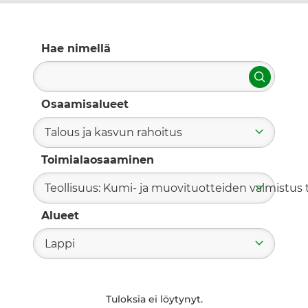
Hae nimellä
Hae
Osaamisalueet
Talous ja kasvun rahoitus
Toimialaosaaminen
Teollisuus: Kumi- ja muovituotteiden valmistus t
Alueet
Lappi
Tuloksia ei löytynyt.