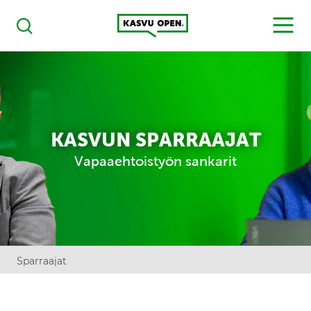
Kasvu Open
MENU
Haku
KASVUN SPARRAAJAT
Vapaaehtoistyön sankarit
Sparraajat