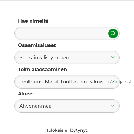
Hae nimellä
Hae
Osaamisalueet
Kansainvälistyminen
Toimialaosaaminen
Teollisuus: Metallituotteiden valmistus tai jalost
Alueet
Ahvenanmaa
Tuloksia ei löytynyt.