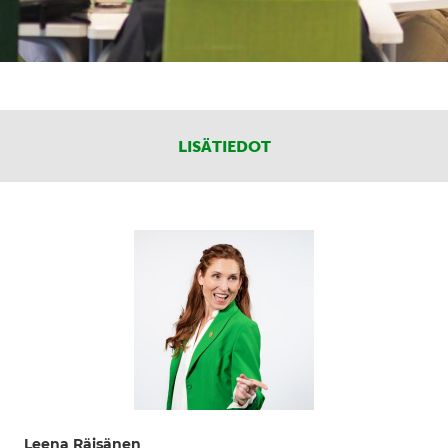
LISÄTIEDOT
Leena Räisänen