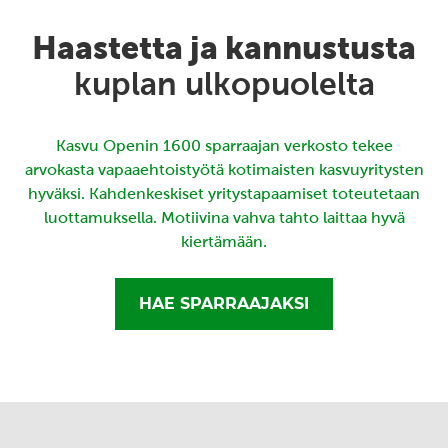
Haastetta ja kannustusta
kuplan ulkopuolelta
Kasvu Openin 1600 sparraajan verkosto tekee
arvokasta vapaaehtoistyötä kotimaisten kasvuyritysten
hyväksi. Kahdenkeskiset yritystapaamiset toteutetaan
luottamuksella. Motiivina vahva tahto laittaa hyvä
kiertämään.
HAE SPARRAAJAKSI