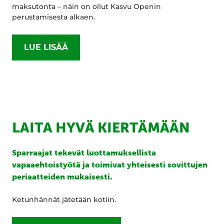
maksutonta – näin on ollut Kasvu Openin
perustamisesta alkaen.
LUE LISÄÄ
LAITA HYVÄ KIERTÄMÄÄN
Sparraajat tekevät luottamuksellista
vapaaehtoistyötä ja toimivat yhteisesti sovittujen
periaatteiden mukaisesti.
Ketunhännät jätetään kotiin.