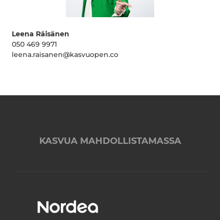
Leena Räisänen
050 469 9971
leena.raisanen@kasvuopen.co
KASVUA MAHDOLLISTAMASSA