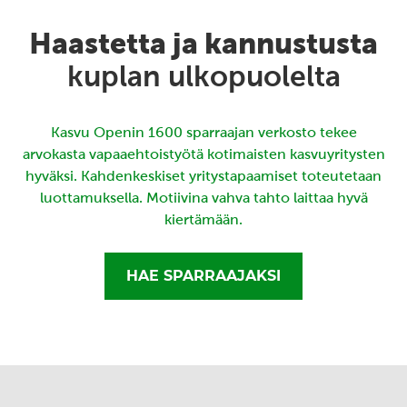
Haastetta ja kannustusta
kuplan ulkopuolelta
Kasvu Openin 1600 sparraajan verkosto tekee
arvokasta vapaaehtoistyötä kotimaisten kasvuyritysten
hyväksi. Kahdenkeskiset yritystapaamiset toteutetaan
luottamuksella. Motiivina vahva tahto laittaa hyvä
kiertämään.
HAE SPARRAAJAKSI