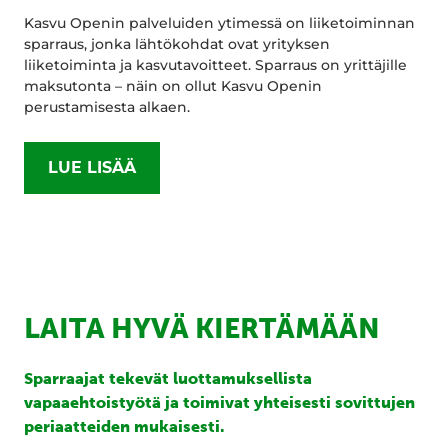
Kasvu Openin palveluiden ytimessä on liiketoiminnan
sparraus, jonka lähtökohdat ovat yrityksen
liiketoiminta ja kasvutavoitteet. Sparraus on yrittäjille
maksutonta – näin on ollut Kasvu Openin
perustamisesta alkaen.
LUE LISÄÄ
LAITA HYVÄ KIERTÄMÄÄN
Sparraajat tekevät luottamuksellista
vapaaehtoistyötä ja toimivat yhteisesti sovittujen
periaatteiden mukaisesti.