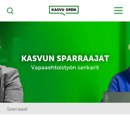
Kasvu Open
MENU
Haku
KASVUN SPARRAAJAT
Vapaaehtoistyön sankarit
Sparraajat