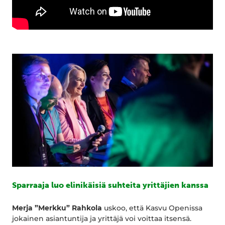
Sparraaja luo elinikäisiä suhteita yrittäjien kanssa
Merja ”Merkku” Rahkola
uskoo, että Kasvu Openissa
jokainen asiantuntija ja yrittäjä voi voittaa itsensä.