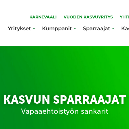
KARNEVAALI
VUODEN KASVUYRITYS
YHT
Yritykset
Kumppanit
Sparraajat
Ka
KASVUN SPARRAAJAT
Vapaaehtoistyön sankarit