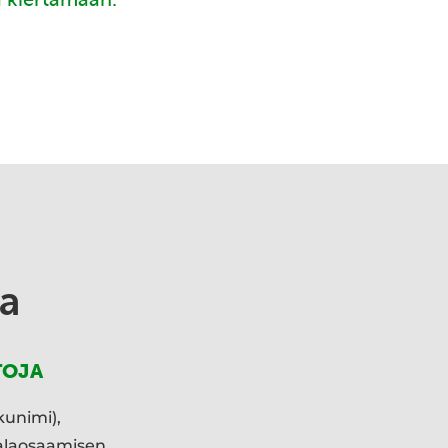
a
TOJA
kunimi),
ialaosaamisen