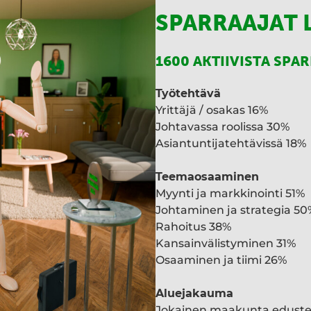
SPARRAAJAT 
1600 AKTIIVISTA SPA
Työtehtävä
Yrittäjä / osakas 16%
Johtavassa roolissa 30%
Asiantuntijatehtävissä 18%
Teemaosaaminen
Myynti ja markkinointi 51%
Johtaminen ja strategia 50
Rahoitus 38%
Kansainvälistyminen 31%
Osaaminen ja tiimi 26%
Aluejakauma
Jokainen maakunta edust