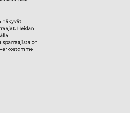
ä näkyvät
rraajat. Heidän
ällä
a sparraajista on
ki verkostomme