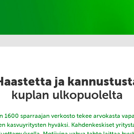
Haastetta ja kannustust
kuplan ulkopuolelta
 1600 sparraajan verkosto tekee arvokasta vap
en kasvuyritysten hyväksi. Kahdenkeskiset yritys
luottamuksella. Motiivina vahva tahto laittaa hyv