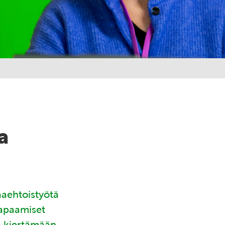
a
aaehtoistyötä
tapaamiset
ä kiertämään.