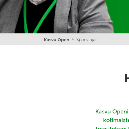
>
Kasvu Open
Sparraajat
Kasvu Openin
kotimaist
toteutetaan 