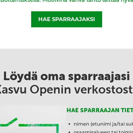
HAE SPARRAAJAKSI
Löydä oma sparraajasi
Kasvu Openin verkostost
HAE SPARRAAJAN TIE
nimen (etunimi ja/tai su
osaamisalueen tai toim