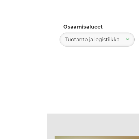
Osaamisalueet
Tuotanto ja logistiikka