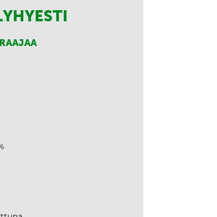
LYHYESTI
RRAAJAA
%
ettuna