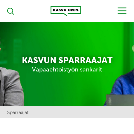
Kasvu Open
MENU
Haku
KASVUN SPARRAAJAT
Vapaaehtoistyön sankarit
Sparraajat