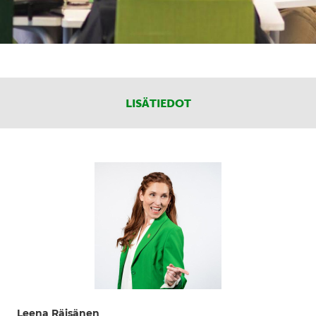
LISÄTIEDOT
Leena Räisänen