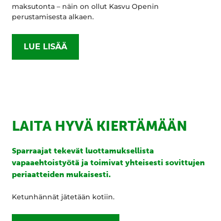
maksutonta – näin on ollut Kasvu Openin
perustamisesta alkaen.
LUE LISÄÄ
LAITA HYVÄ KIERTÄMÄÄN
Sparraajat tekevät luottamuksellista
vapaaehtoistyötä ja toimivat yhteisesti sovittujen
periaatteiden mukaisesti.
Ketunhännät jätetään kotiin.