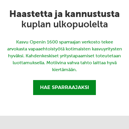
Haastetta ja kannustusta
kuplan ulkopuolelta
Kasvu Openin 1600 sparraajan verkosto tekee
arvokasta vapaaehtoistyötä kotimaisten kasvuyritysten
hyväksi. Kahdenkeskiset yritystapaamiset toteutetaan
luottamuksella. Motiivina vahva tahto laittaa hyvä
kiertämään.
HAE SPARRAAJAKSI