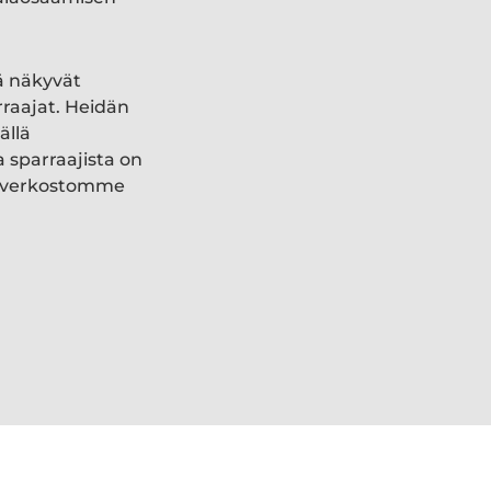
ä näkyvät
rraajat. Heidän
ällä
a sparraajista on
ki verkostomme