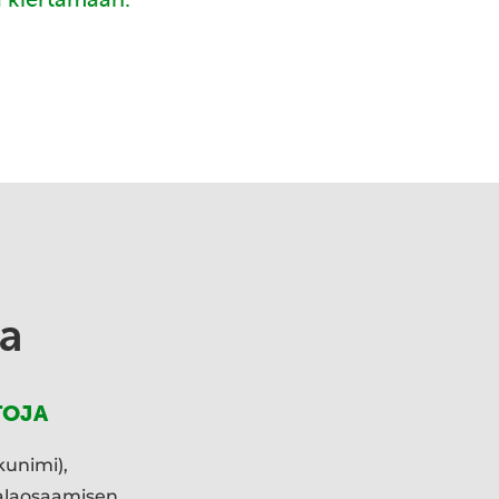
a
TOJA
kunimi),
ialaosaamisen