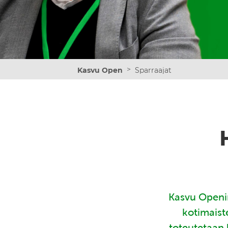
>
Kasvu Open
Sparraajat
Kasvu Openin
kotimaist
toteutetaan 