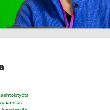
a
aaehtoistyötä
tapaamiset
ä kiertämään.