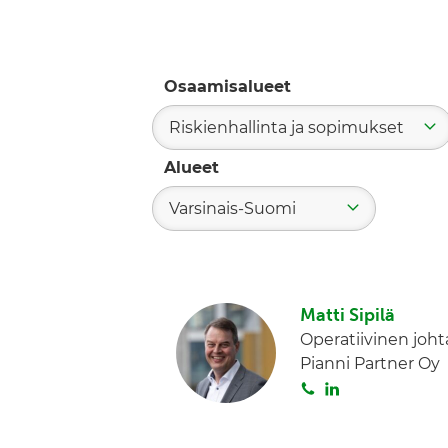
Osaamisalueet
Riskienhallinta ja sopimukset
Alueet
Varsinais-Suomi
Matti Sipilä
Operatiivinen joht
Pianni Partner Oy
S
L
o
i
i
n