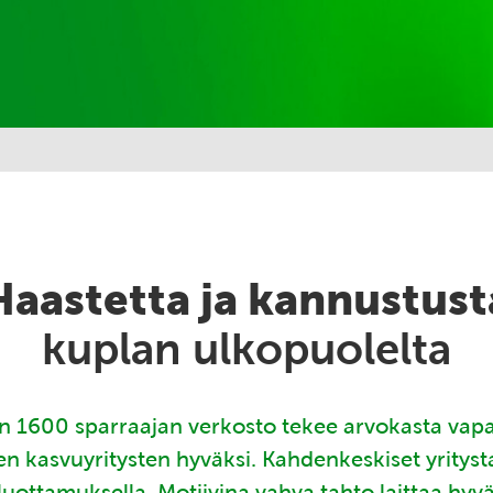
Haastetta ja kannustust
kuplan ulkopuolelta
 1600 sparraajan verkosto tekee arvokasta vap
en kasvuyritysten hyväksi. Kahdenkeskiset yritys
luottamuksella. Motiivina vahva tahto laittaa hyv