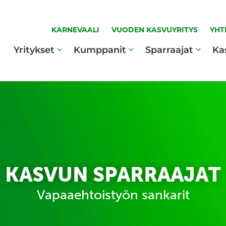
KARNEVAALI
VUODEN KASVUYRITYS
YHT
Yritykset
Kumppanit
Sparraajat
Ka
KASVUN SPARRAAJAT
Vapaaehtoistyön sankarit