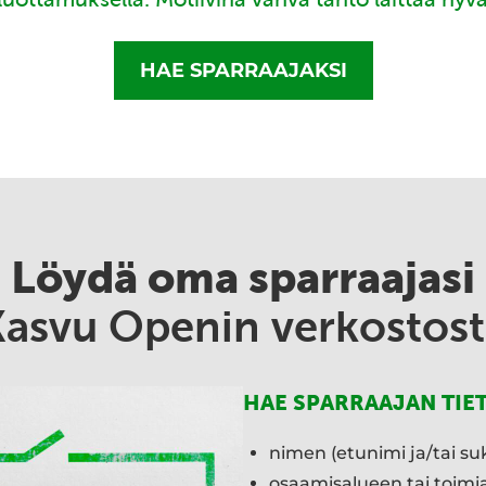
HAE SPARRAAJAKSI
Löydä oma sparraajasi
Kasvu Openin verkostost
HAE SPARRAAJAN TIE
nimen (etunimi ja/tai su
osaamisalueen tai toim