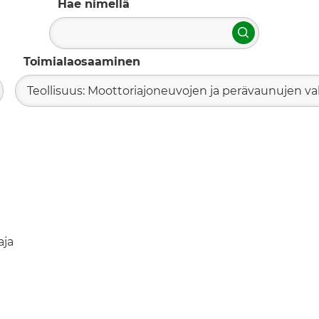
Hae nimellä
Hae
Toimialaosaaminen
Teollisuus: Moottoriajoneuvojen ja perävaunujen va
aja