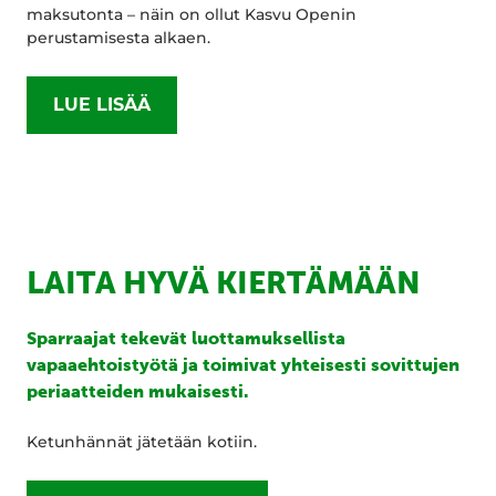
maksutonta – näin on ollut Kasvu Openin
perustamisesta alkaen.
LUE LISÄÄ
LAITA HYVÄ KIERTÄMÄÄN
Sparraajat tekevät luottamuksellista
vapaaehtoistyötä ja toimivat yhteisesti sovittujen
periaatteiden mukaisesti.
Ketunhännät jätetään kotiin.