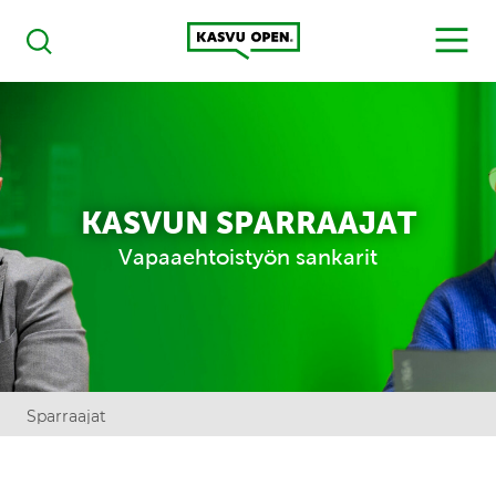
Kasvu Open
MENU
Haku
KASVUN SPARRAAJAT
Vapaaehtoistyön sankarit
Sparraajat