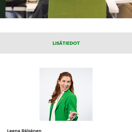
LISÄTIEDOT
Leena Räisänen