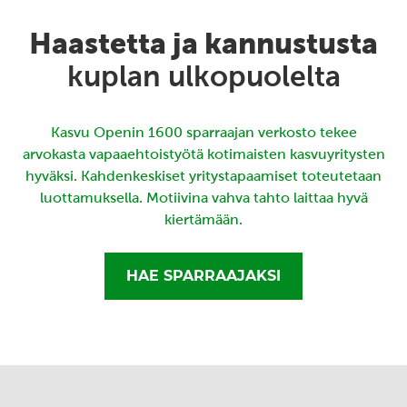
Haastetta ja kannustusta
kuplan ulkopuolelta
Kasvu Openin 1600 sparraajan verkosto tekee
arvokasta vapaaehtoistyötä kotimaisten kasvuyritysten
hyväksi. Kahdenkeskiset yritystapaamiset toteutetaan
luottamuksella. Motiivina vahva tahto laittaa hyvä
kiertämään.
HAE SPARRAAJAKSI