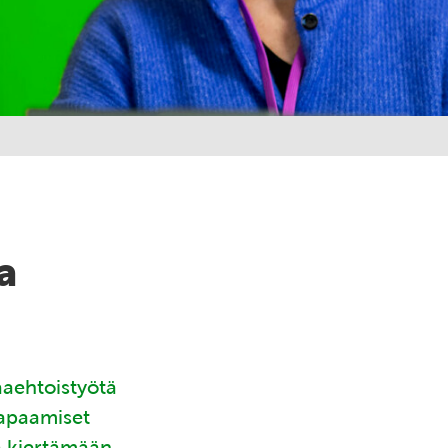
a
aaehtoistyötä
tapaamiset
ä kiertämään.