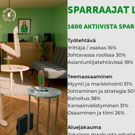
SPARRAAJAT 
1600 AKTIIVISTA SPA
Työtehtävä
Yrittäjä / osakas 16%
Johtavassa roolissa 30%
Asiantuntijatehtävissä 18%
Teemaosaaminen
Myynti ja markkinointi 51%
Johtaminen ja strategia 50
Rahoitus 38%
Kansainvälistyminen 31%
Osaaminen ja tiimi 26%
Aluejakauma
Jokainen maakunta edust