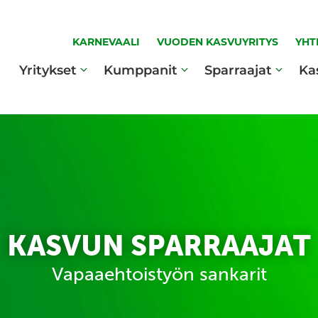
KARNEVAALI
VUODEN KASVUYRITYS
YHT
Yritykset
Kumppanit
Sparraajat
Ka
KASVUN SPARRAAJAT
Vapaaehtoistyön sankarit