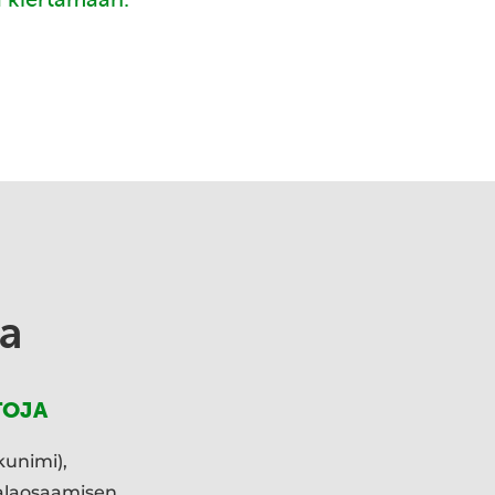
a
TOJA
kunimi),
ialaosaamisen