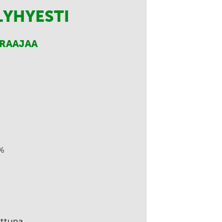
LYHYESTI
RRAAJAA
%
ettuna