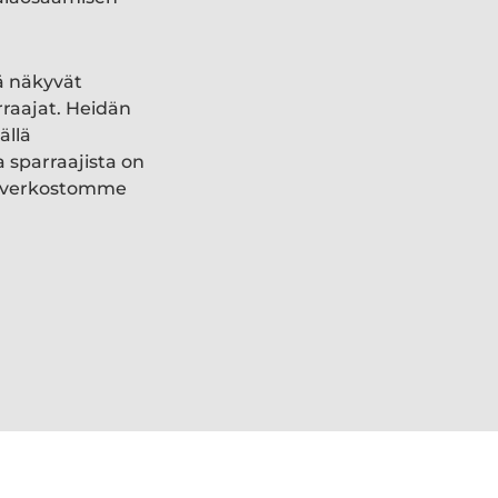
ä näkyvät
rraajat. Heidän
ällä
a sparraajista on
ki verkostomme