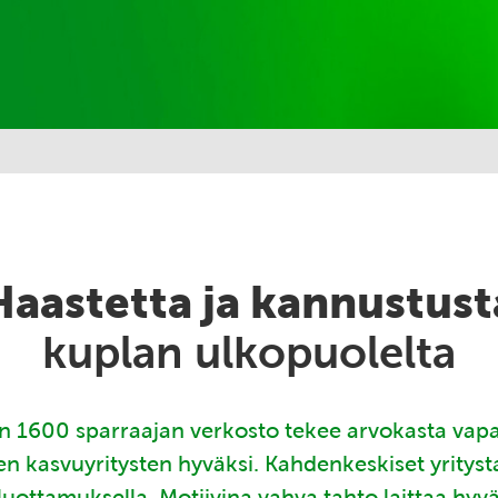
Haastetta ja kannustust
kuplan ulkopuolelta
 1600 sparraajan verkosto tekee arvokasta vap
en kasvuyritysten hyväksi. Kahdenkeskiset yritys
luottamuksella. Motiivina vahva tahto laittaa hyv