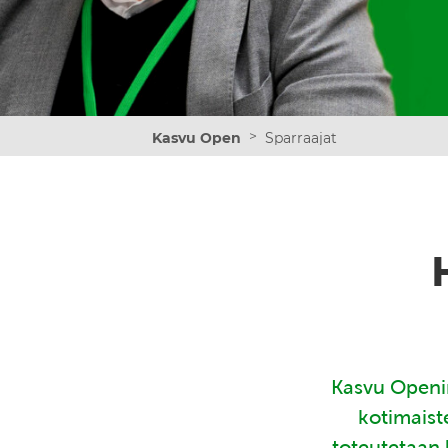
>
Kasvu Open
Sparraajat
Kasvu Openin
kotimaist
toteutetaan 