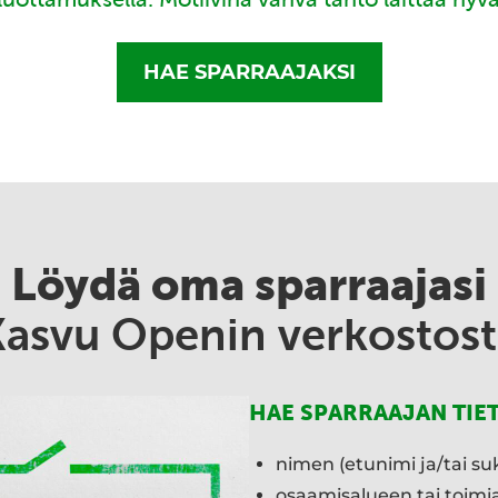
HAE SPARRAAJAKSI
Löydä oma sparraajasi
Kasvu Openin verkostost
HAE SPARRAAJAN TIE
nimen (etunimi ja/tai su
osaamisalueen tai toim