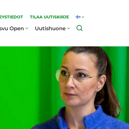
EYSTIEDOT
TILAA UUTISKIRJE
Haku
svu Open
Uutishuone