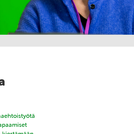
a
aaehtoistyötä
tapaamiset
ä kiertämään.