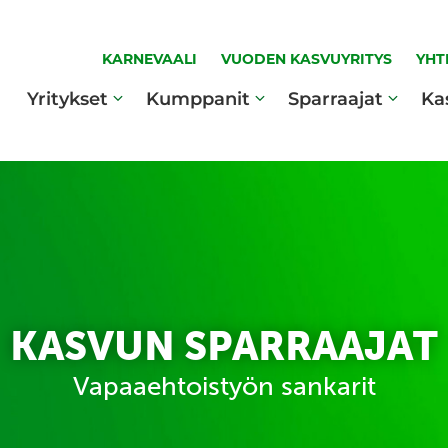
KARNEVAALI
VUODEN KASVUYRITYS
YHT
Yritykset
Kumppanit
Sparraajat
Ka
KASVUN SPARRAAJAT
Vapaaehtoistyön sankarit