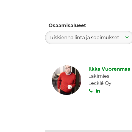
Osaamisalueet
Riskienhallinta ja sopimukset
Ilkka Vuorenmaa
Lakimies
Lecklé Oy
S
L
o
i
i
n
t
k
a
e
d