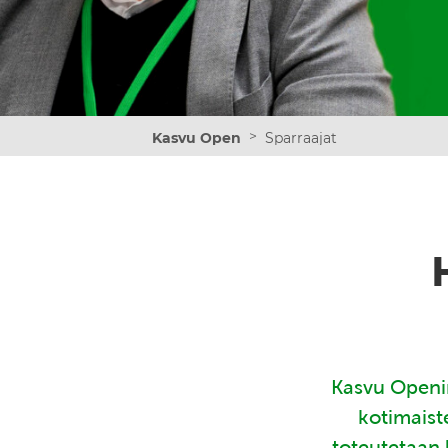
>
Kasvu Open
Sparraajat
Kasvu Openin
kotimaist
toteutetaan 