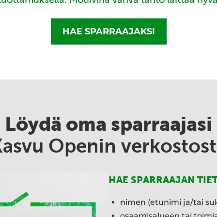
HAE SPARRAAJAKSI
Löydä oma sparraajasi
Kasvu Openin verkostost
HAE SPARRAAJAN TIE
nimen (etunimi ja/tai su
osaamisalueen tai toim