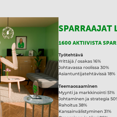
SPARRAAJAT 
1600 AKTIIVISTA SPA
Työtehtävä
Yrittäjä / osakas 16%
Johtavassa roolissa 30%
Asiantuntijatehtävissä 18%
Teemaosaaminen
Myynti ja markkinointi 51%
Johtaminen ja strategia 50
Rahoitus 38%
Kansainvälistyminen 31%