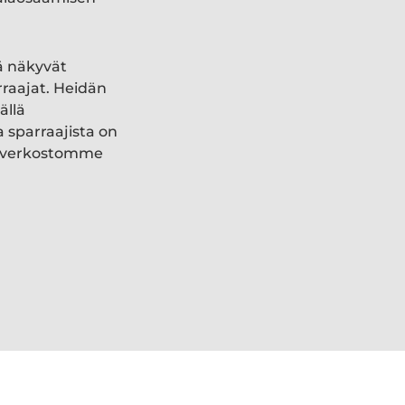
ä näkyvät
rraajat. Heidän
ällä
a sparraajista on
ki verkostomme