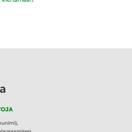
a
TOJA
kunimi),
ialaosaamisen