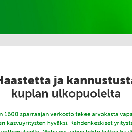
Haastetta ja kannustust
kuplan ulkopuolelta
 1600 sparraajan verkosto tekee arvokasta vap
en kasvuyritysten hyväksi. Kahdenkeskiset yritys
luottamuksella. Motiivina vahva tahto laittaa hyv