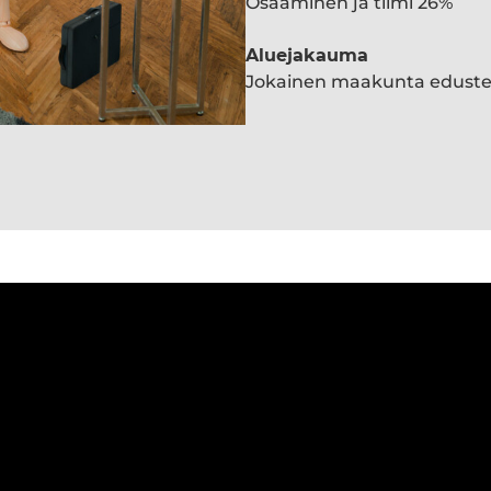
Osaaminen ja tiimi 26%
Aluejakauma
Jokainen maakunta edust