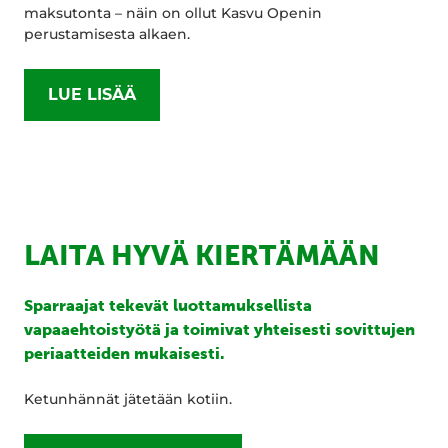
maksutonta – näin on ollut Kasvu Openin
perustamisesta alkaen.
LUE LISÄÄ
LAITA HYVÄ KIERTÄMÄÄN
Sparraajat tekevät luottamuksellista
vapaaehtoistyötä ja toimivat yhteisesti sovittujen
periaatteiden mukaisesti.
Ketunhännät jätetään kotiin.