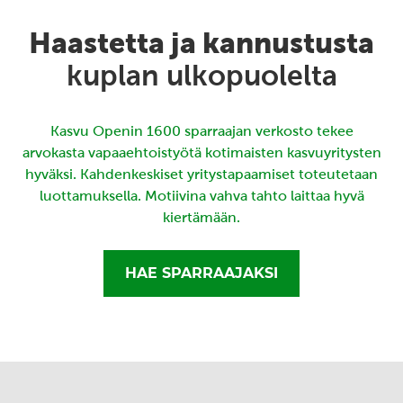
Haastetta ja kannustusta
kuplan ulkopuolelta
Kasvu Openin 1600 sparraajan verkosto tekee
arvokasta vapaaehtoistyötä kotimaisten kasvuyritysten
hyväksi. Kahdenkeskiset yritystapaamiset toteutetaan
luottamuksella. Motiivina vahva tahto laittaa hyvä
kiertämään.
HAE SPARRAAJAKSI