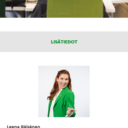
LISÄTIEDOT
Leena Räisänen