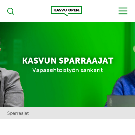
Kasvu Open
MENU
Haku
KASVUN SPARRAAJAT
Vapaaehtoistyön sankarit
Sparraajat