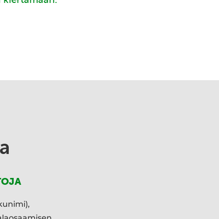
a
TOJA
kunimi),
ialaosaamisen