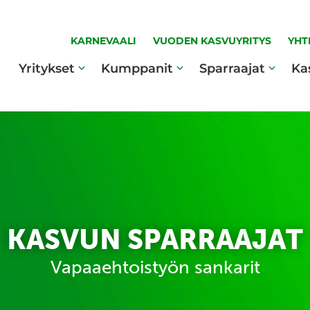
KARNEVAALI
VUODEN KASVUYRITYS
YHT
Yritykset
Kumppanit
Sparraajat
Ka
KASVUN SPARRAAJAT
Vapaaehtoistyön sankarit