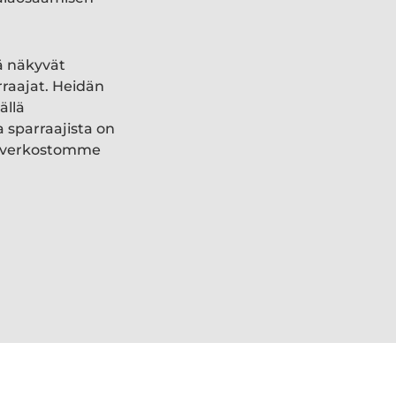
ä näkyvät
rraajat. Heidän
ällä
a sparraajista on
ki verkostomme