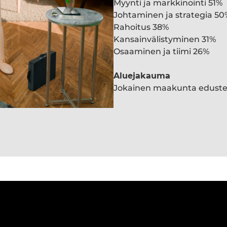
Myynti ja markkinointi 51%
Johtaminen ja strategia 50
Rahoitus 38%
Kansainvälistyminen 31%
Osaaminen ja tiimi 26%
Aluejakauma
Jokainen maakunta edust