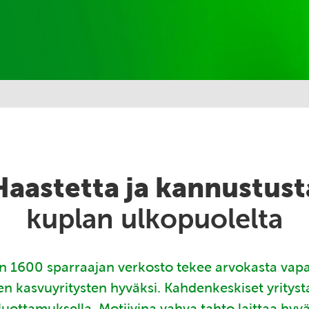
Haastetta ja kannustust
kuplan ulkopuolelta
 1600 sparraajan verkosto tekee arvokasta vap
en kasvuyritysten hyväksi. Kahdenkeskiset yritys
luottamuksella. Motiivina vahva tahto laittaa hyv