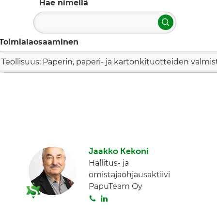
Hae nimellä
Hae
Toimialaosaaminen
Teollisuus: Paperin, paperi- ja kartonkituotteiden valmis
Jaakko Kekoni
Hallitus- ja
omistajaohjausaktiivi
PapuTeam Oy
S
L
o
i