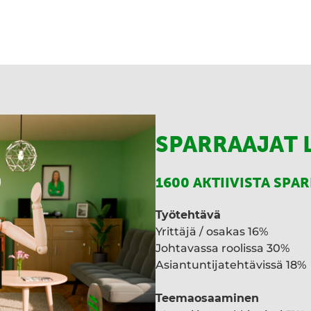
i
n
t
k
a
e
d
I
n
SPARRAAJAT 
1600 AKTIIVISTA SPA
Työtehtävä
Yrittäjä / osakas 16%
Johtavassa roolissa 30%
Asiantuntijatehtävissä 18%
Teemaosaaminen