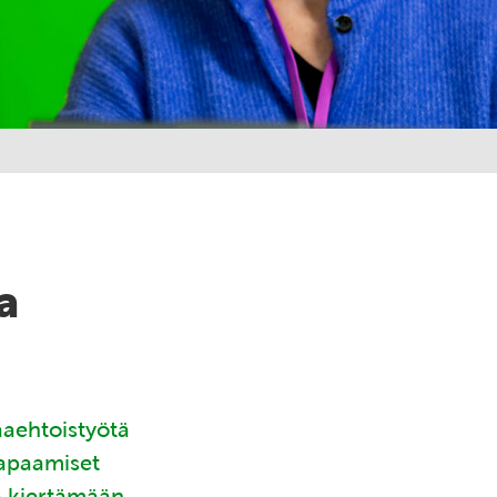
a
aaehtoistyötä
tapaamiset
ä kiertämään.