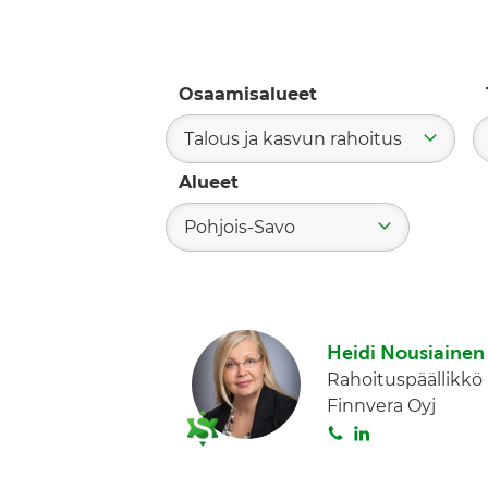
Osaamisalueet
Talous ja kasvun rahoitus
Alueet
Pohjois-Savo
Heidi Nousiainen
Rahoituspäällikkö
Finnvera Oyj
S
L
o
i
i
n