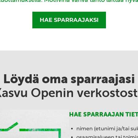
HAE SPARRAAJAKSI
Löydä oma sparraajasi
Kasvu Openin verkostost
HAE SPARRAAJAN TIE
nimen (etunimi ja/tai su
osaamisalueen tai toim