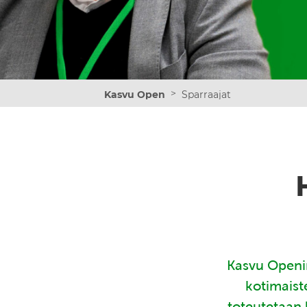
>
Kasvu Open
Sparraajat
Kasvu Openin
kotimaist
toteutetaan 