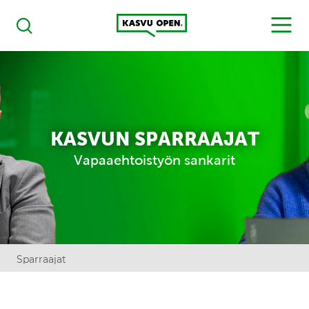
Kasvu Open
MENU
Haku
KASVUN SPARRAAJAT
Vapaaehtoistyön sankarit
Sparraajat