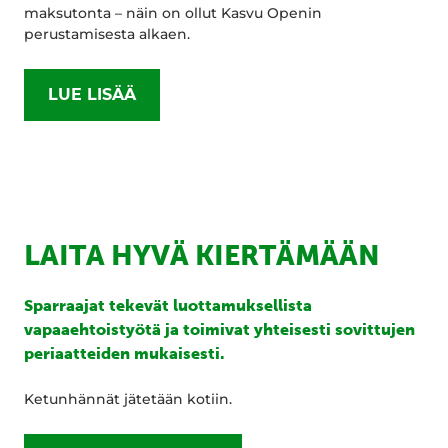
maksutonta – näin on ollut Kasvu Openin
perustamisesta alkaen.
LUE LISÄÄ
LAITA HYVÄ KIERTÄMÄÄN
Sparraajat tekevät luottamuksellista
vapaaehtoistyötä ja toimivat yhteisesti sovittujen
periaatteiden mukaisesti.
Ketunhännät jätetään kotiin.