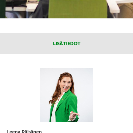
LISÄTIEDOT
Leena Räisänen