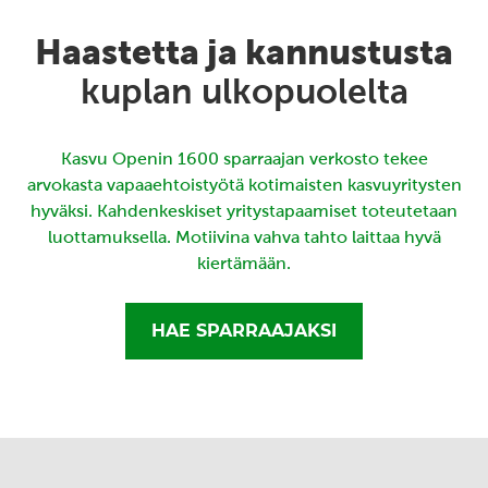
Haastetta ja kannustusta
kuplan ulkopuolelta
Kasvu Openin 1600 sparraajan verkosto tekee
arvokasta vapaaehtoistyötä kotimaisten kasvuyritysten
hyväksi. Kahdenkeskiset yritystapaamiset toteutetaan
luottamuksella. Motiivina vahva tahto laittaa hyvä
kiertämään.
HAE SPARRAAJAKSI