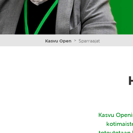
>
Kasvu Open
Sparraajat
Kasvu Openin
kotimaist
toteutetaan 