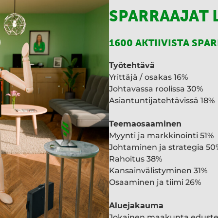
SPARRAAJAT 
1600 AKTIIVISTA SPA
Työtehtävä
Yrittäjä / osakas 16%
Johtavassa roolissa 30%
Asiantuntijatehtävissä 18%
Teemaosaaminen
Myynti ja markkinointi 51%
Johtaminen ja strategia 50
Rahoitus 38%
Kansainvälistyminen 31%
Osaaminen ja tiimi 26%
Aluejakauma
Jokainen maakunta edust