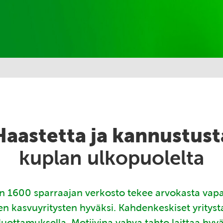
Haastetta ja kannustust
kuplan ulkopuolelta
 1600 sparraajan verkosto tekee arvokasta vap
en kasvuyritysten hyväksi. Kahdenkeskiset yritys
luottamuksella. Motiivina vahva tahto laittaa hyv