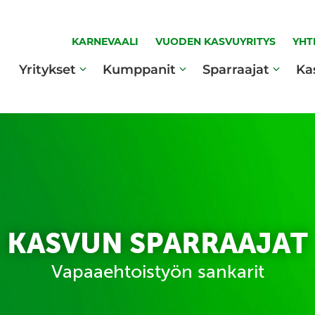
KARNEVAALI
VUODEN KASVUYRITYS
YHT
Yritykset
Kumppanit
Sparraajat
Ka
KASVUN SPARRAAJAT
Vapaaehtoistyön sankarit