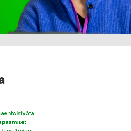
a
aaehtoistyötä
tapaamiset
ä kiertämään.