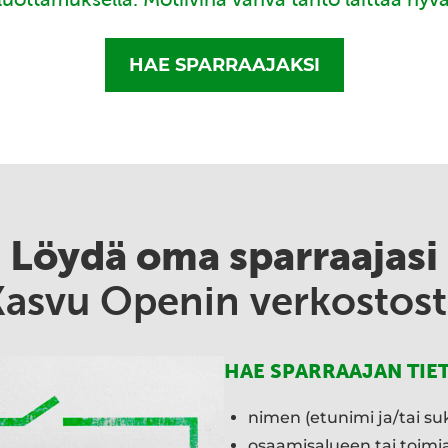
HAE SPARRAAJAKSI
Löydä oma sparraajasi
Kasvu Openin verkostost
HAE SPARRAAJAN TIE
nimen (etunimi ja/tai su
osaamisalueen tai toim