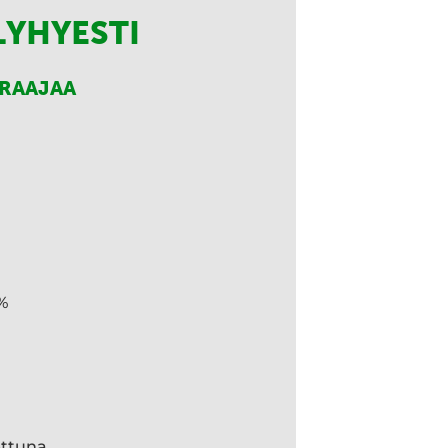
LYHYESTI
RRAAJAA
%
ettuna