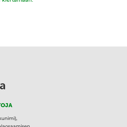
a
TOJA
kunimi),
ialaosaamisen