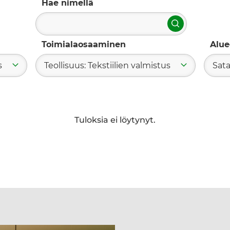
Hae nimellä
Hae
Toimialaosaaminen
Alue
s
Teollisuus: Tekstiilien valmistus
Sat
Tuloksia ei löytynyt.