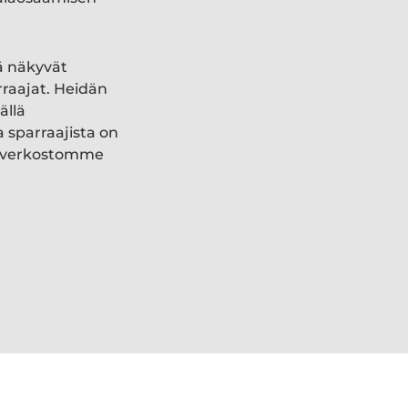
ä näkyvät
rraajat. Heidän
ällä
a sparraajista on
ki verkostomme