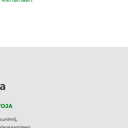
a
TOJA
kunimi),
ialaosaamisen