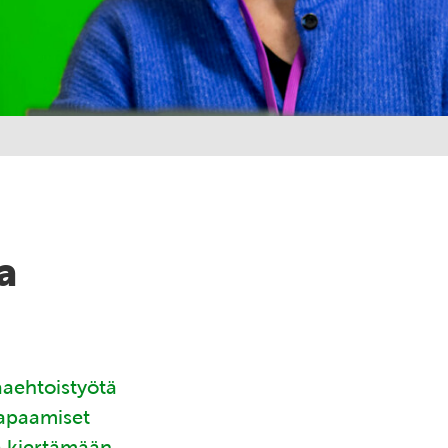
a
aaehtoistyötä
tapaamiset
ä kiertämään.