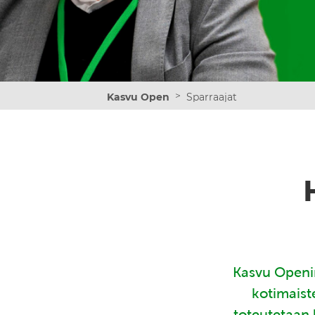
>
Kasvu Open
Sparraajat
Kasvu Openin
kotimaist
toteutetaan 