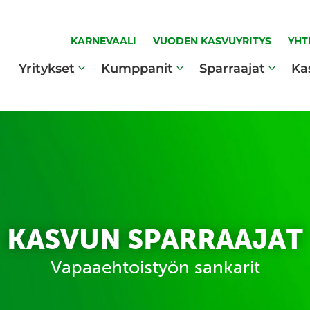
KARNEVAALI
VUODEN KASVUYRITYS
YHT
Yritykset
Kumppanit
Sparraajat
Ka
KASVUN SPARRAAJAT
Vapaaehtoistyön sankarit