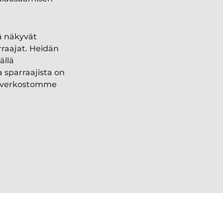
ä näkyvät
rraajat. Heidän
ällä
a sparraajista on
ki verkostomme