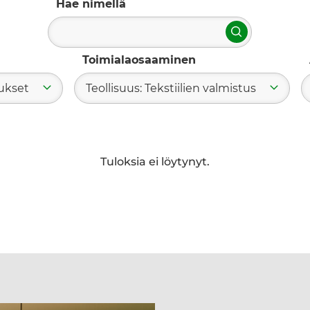
Hae nimellä
Hae
Toimialaosaaminen
mukset
Teollisuus: Tekstiilien valmistus
Tuloksia ei löytynyt.