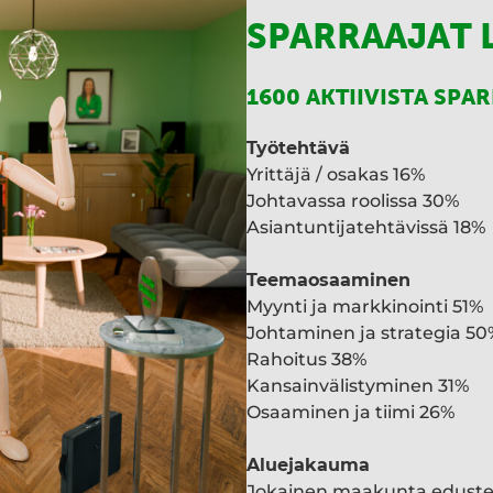
SPARRAAJAT 
1600 AKTIIVISTA SPA
Työtehtävä
Yrittäjä / osakas 16%
Johtavassa roolissa 30%
Asiantuntijatehtävissä 18%
Teemaosaaminen
Myynti ja markkinointi 51%
Johtaminen ja strategia 50
Rahoitus 38%
Kansainvälistyminen 31%
Osaaminen ja tiimi 26%
Aluejakauma
Jokainen maakunta edust