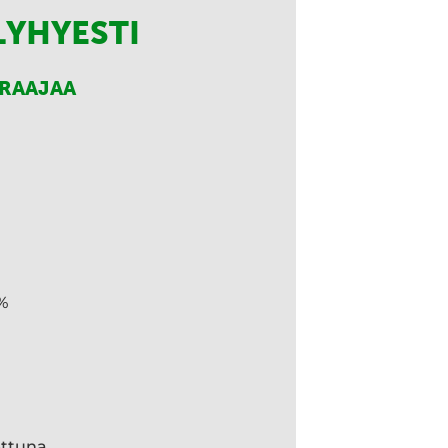
LYHYESTI
RRAAJAA
%
ettuna