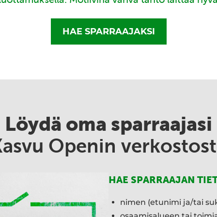
HAE SPARRAAJAKSI
Löydä oma sparraajasi
Kasvu Openin verkostost
HAE SPARRAAJAN TIE
nimen (etunimi ja/tai su
osaamisalueen tai toim