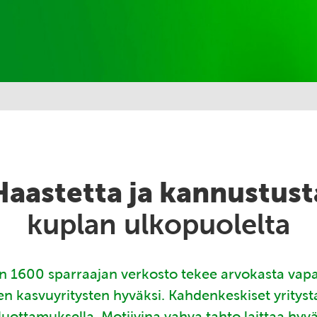
Haastetta ja kannustust
kuplan ulkopuolelta
 1600 sparraajan verkosto tekee arvokasta vap
en kasvuyritysten hyväksi. Kahdenkeskiset yritys
luottamuksella. Motiivina vahva tahto laittaa hyv