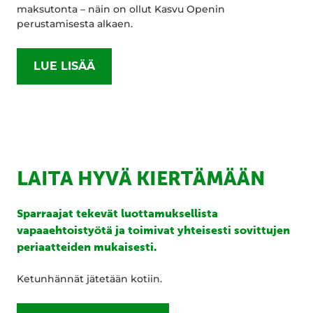
maksutonta – näin on ollut Kasvu Openin
perustamisesta alkaen.
LUE LISÄÄ
LAITA HYVÄ KIERTÄMÄÄN
Sparraajat tekevät luottamuksellista
vapaaehtoistyötä ja toimivat yhteisesti sovittujen
periaatteiden mukaisesti.
Ketunhännät jätetään kotiin.