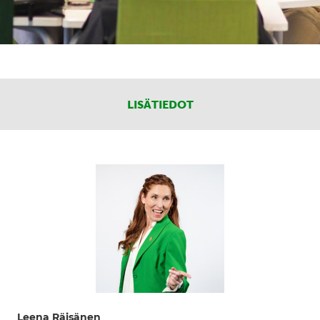
LISÄTIEDOT
Leena Räisänen