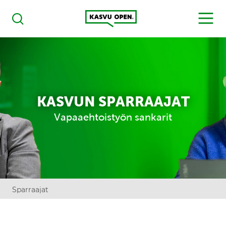
Kasvu Open
MENU
Haku
KASVUN SPARRAAJAT
Vapaaehtoistyön sankarit
Sparraajat