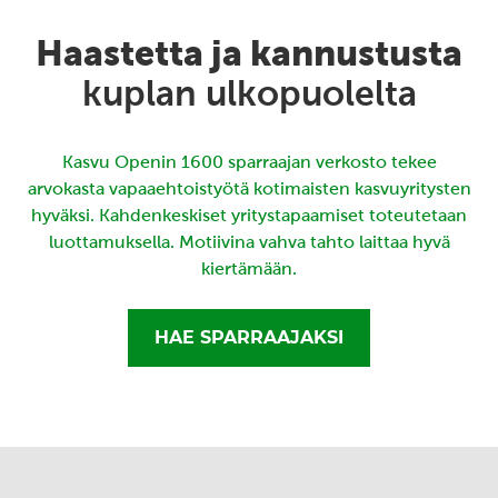
Haastetta ja kannustusta
kuplan ulkopuolelta
Kasvu Openin 1600 sparraajan verkosto tekee
arvokasta vapaaehtoistyötä kotimaisten kasvuyritysten
hyväksi. Kahdenkeskiset yritystapaamiset toteutetaan
luottamuksella. Motiivina vahva tahto laittaa hyvä
kiertämään.
HAE SPARRAAJAKSI