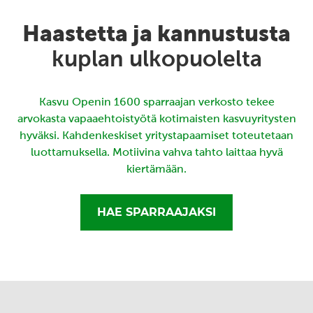
Haastetta ja kannustusta
kuplan ulkopuolelta
Kasvu Openin 1600 sparraajan verkosto tekee
arvokasta vapaaehtoistyötä kotimaisten kasvuyritysten
hyväksi. Kahdenkeskiset yritystapaamiset toteutetaan
luottamuksella. Motiivina vahva tahto laittaa hyvä
kiertämään.
HAE SPARRAAJAKSI