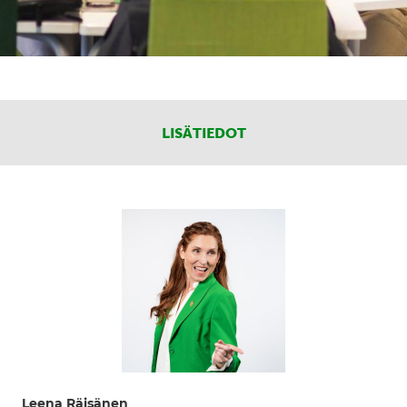
LISÄTIEDOT
Leena Räisänen