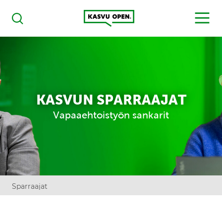
Kasvu Open
MENU
Haku
KASVUN SPARRAAJAT
Vapaaehtoistyön sankarit
Sparraajat