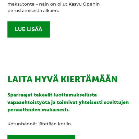
maksutonta – näin on ollut Kasvu Openin
perustamisesta alkaen.
LUE LISÄÄ
LAITA HYVÄ KIERTÄMÄÄN
Sparraajat tekevät luottamuksellista
vapaaehtoistyötä ja toimivat yhteisesti sovittujen
periaatteiden mukaisesti.
Ketunhännät jätetään kotiin.