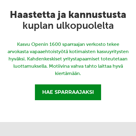
Haastetta ja kannustusta
kuplan ulkopuolelta
Kasvu Openin 1600 sparraajan verkosto tekee
arvokasta vapaaehtoistyötä kotimaisten kasvuyritysten
hyväksi. Kahdenkeskiset yritystapaamiset toteutetaan
luottamuksella. Motiivina vahva tahto laittaa hyvä
kiertämään.
HAE SPARRAAJAKSI