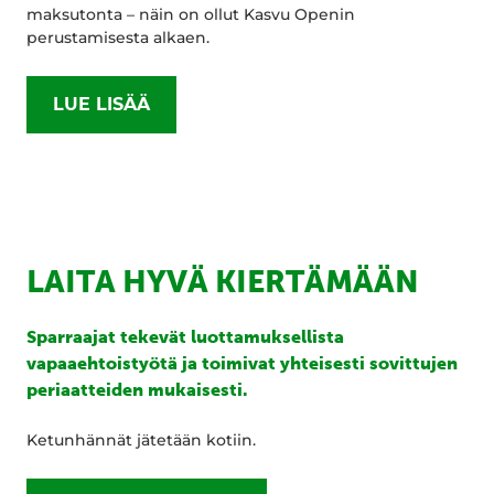
maksutonta – näin on ollut Kasvu Openin
perustamisesta alkaen.
LUE LISÄÄ
LAITA HYVÄ KIERTÄMÄÄN
Sparraajat tekevät luottamuksellista
vapaaehtoistyötä ja toimivat yhteisesti sovittujen
periaatteiden mukaisesti.
Ketunhännät jätetään kotiin.