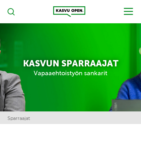
Kasvu Open
MENU
Haku
KASVUN SPARRAAJAT
Vapaaehtoistyön sankarit
Sparraajat