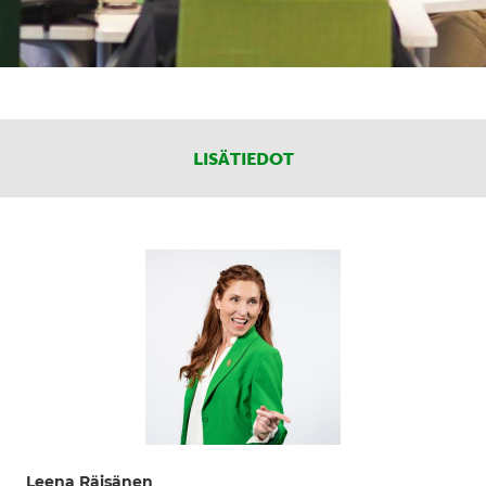
LISÄTIEDOT
Leena Räisänen