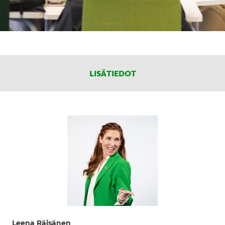
LISÄTIEDOT
Leena Räisänen