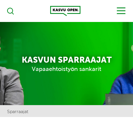
Kasvu Open
MENU
Haku
KASVUN SPARRAAJAT
Vapaaehtoistyön sankarit
Sparraajat