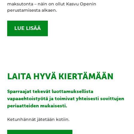
maksutonta – näin on ollut Kasvu Openin
perustamisesta alkaen.
LUE LISÄÄ
LAITA HYVÄ KIERTÄMÄÄN
Sparraajat tekevät luottamuksellista
vapaaehtoistyötä ja toimivat yhteisesti sovittujen
periaatteiden mukaisesti.
Ketunhännät jätetään kotiin.