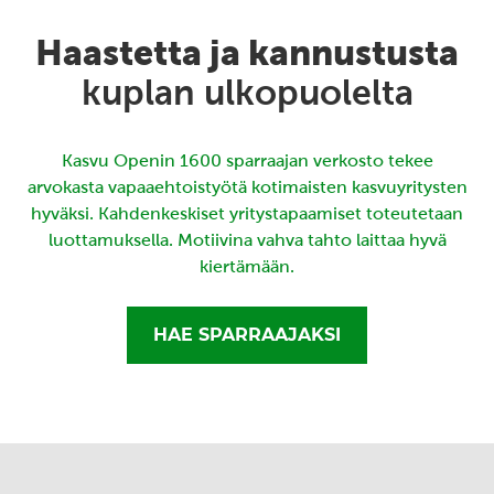
Haastetta ja kannustusta
kuplan ulkopuolelta
Kasvu Openin 1600 sparraajan verkosto tekee
arvokasta vapaaehtoistyötä kotimaisten kasvuyritysten
hyväksi. Kahdenkeskiset yritystapaamiset toteutetaan
luottamuksella. Motiivina vahva tahto laittaa hyvä
kiertämään.
HAE SPARRAAJAKSI