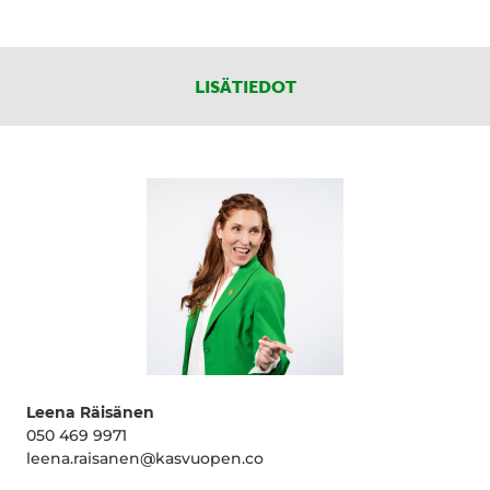
LISÄTIEDOT
Leena Räisänen
050 469 9971
leena.raisanen@kasvuopen.co