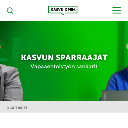
Kasvu Open
MENU
Haku
KASVUN SPARRAAJAT
Vapaaehtoistyön sankarit
Sparraajat