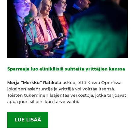
Sparraaja luo elinikäisiä suhteita yrittäjien kanssa
Merja ”Merkku” Rahkola
uskoo, että Kasvu Openissa
jokainen asiantuntija ja yrittäjä voi voittaa itsensä.
Toisten tukeminen laajentaa verkostoja, jotka tarjoavat
apua juuri silloin, kun tarve vaatii.
LUE LISÄÄ