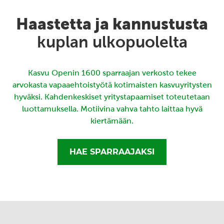
Haastetta ja kannustusta
kuplan ulkopuolelta
Kasvu Openin 1600 sparraajan verkosto tekee
arvokasta vapaaehtoistyötä kotimaisten kasvuyritysten
hyväksi. Kahdenkeskiset yritystapaamiset toteutetaan
luottamuksella. Motiivina vahva tahto laittaa hyvä
kiertämään.
HAE SPARRAAJAKSI