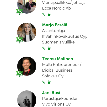
Vientipäällikkö/-johtaja
Ecca Nordic Ab
S
L
o
i
Marjo Perälä
i
n
Asiantuntija
t
k
If Vahinkovakuutus Oyj,
a
e
Suomen sivuliike
d
S
L
I
o
i
n
Teemu Malinen
i
n
Multi Entrepreneur /
t
k
Digital Business
a
e
Sofokus Oy
d
S
L
I
o
i
n
Jani Rusi
i
n
Perustaja/Founder
t
k
Vivo Visions Oy
a
e