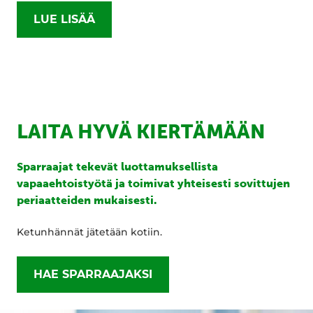
LUE LISÄÄ
LAITA HYVÄ KIERTÄMÄÄN
Sparraajat tekevät luottamuksellista
vapaaehtoistyötä ja toimivat yhteisesti sovittujen
periaatteiden mukaisesti.
Ketunhännät jätetään kotiin.
HAE SPARRAAJAKSI