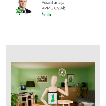
Asiantuntija
KPMG Oy Ab
S
L
o
i
i
n
t
k
a
e
d
I
n