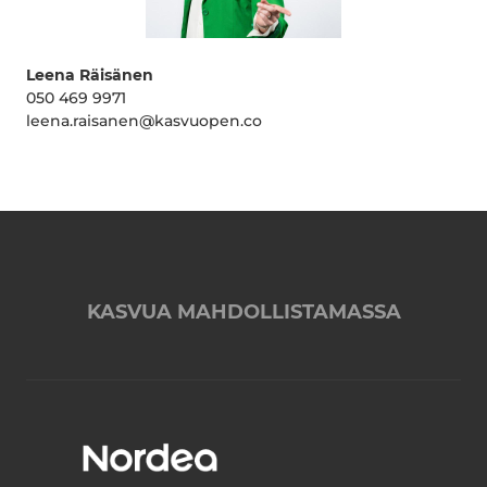
Leena Räisänen
050 469 9971
leena.raisanen@kasvuopen.co
KASVUA MAHDOLLISTAMASSA