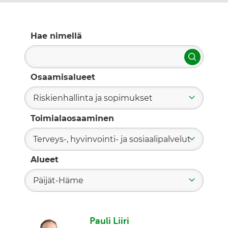
Hae nimellä
Hae
Osaamisalueet
Riskienhallinta ja sopimukset
Toimialaosaaminen
Terveys-, hyvinvointi- ja sosiaalipalvelut
Alueet
Päijät-Häme
Pauli Liiri