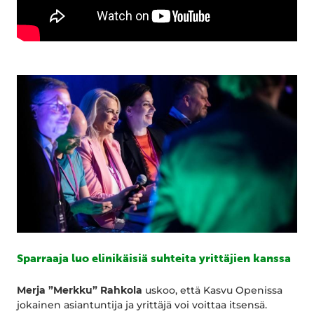
Sparraaja luo elinikäisiä suhteita yrittäjien kanssa
Merja ”Merkku” Rahkola
uskoo, että Kasvu Openissa
jokainen asiantuntija ja yrittäjä voi voittaa itsensä.