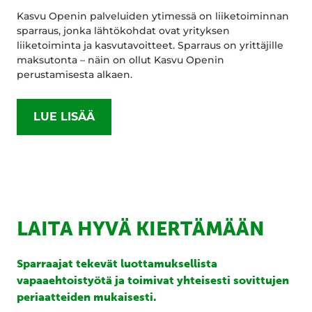
Kasvu Openin palveluiden ytimessä on liiketoiminnan
sparraus, jonka lähtökohdat ovat yrityksen
liiketoiminta ja kasvutavoitteet. Sparraus on yrittäjille
maksutonta – näin on ollut Kasvu Openin
perustamisesta alkaen.
LUE LISÄÄ
LAITA HYVÄ KIERTÄMÄÄN
Sparraajat tekevät luottamuksellista
vapaaehtoistyötä ja toimivat yhteisesti sovittujen
periaatteiden mukaisesti.