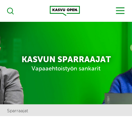
Kasvu Open
MENU
Haku
KASVUN SPARRAAJAT
Vapaaehtoistyön sankarit
Sparraajat