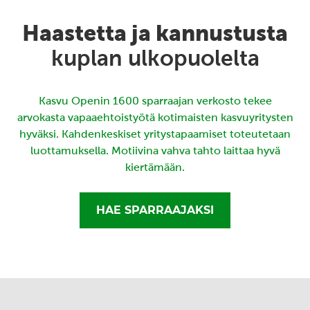
Haastetta ja kannustusta
kuplan ulkopuolelta
Kasvu Openin 1600 sparraajan verkosto tekee
arvokasta vapaaehtoistyötä kotimaisten kasvuyritysten
hyväksi. Kahdenkeskiset yritystapaamiset toteutetaan
luottamuksella. Motiivina vahva tahto laittaa hyvä
kiertämään.
HAE SPARRAAJAKSI