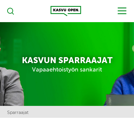
Kasvu Open
MENU
Haku
KASVUN SPARRAAJAT
Vapaaehtoistyön sankarit
Sparraajat