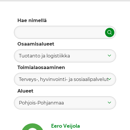
Hae nimellä
Hae
Osaamisalueet
Tuotanto ja logistiikka
Toimialaosaaminen
Terveys-, hyvinvointi- ja sosiaalipalvelut
Alueet
Pohjois-Pohjanmaa
Eero Veijola