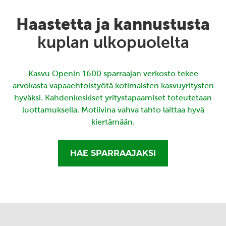
Haastetta ja kannustusta
kuplan ulkopuolelta
Kasvu Openin 1600 sparraajan verkosto tekee
arvokasta vapaaehtoistyötä kotimaisten kasvuyritysten
hyväksi. Kahdenkeskiset yritystapaamiset toteutetaan
luottamuksella. Motiivina vahva tahto laittaa hyvä
kiertämään.
HAE SPARRAAJAKSI