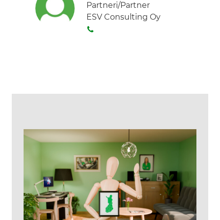
Partneri/Partner
ESV Consulting Oy
S
o
i
t
a