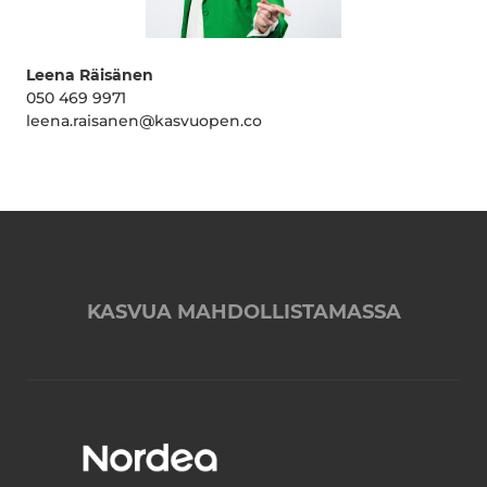
Leena Räisänen
050 469 9971
leena.raisanen@kasvuopen.co
KASVUA MAHDOLLISTAMASSA