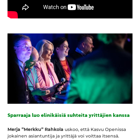
Sparraaja luo elinikäisiä suhteita yrittäjien kanssa
Merja ”Merkku” Rahkola
uskoo, että Kasvu Openissa
jokainen asiantuntija ja yrittäjä voi voittaa itsensä.