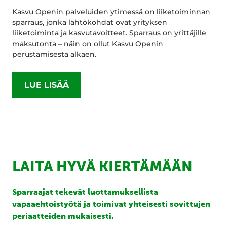
Kasvu Openin palveluiden ytimessä on liiketoiminnan
sparraus, jonka lähtökohdat ovat yrityksen
liiketoiminta ja kasvutavoitteet. Sparraus on yrittäjille
maksutonta – näin on ollut Kasvu Openin
perustamisesta alkaen.
LUE LISÄÄ
LAITA HYVÄ KIERTÄMÄÄN
Sparraajat tekevät luottamuksellista
vapaaehtoistyötä ja toimivat yhteisesti sovittujen
periaatteiden mukaisesti.