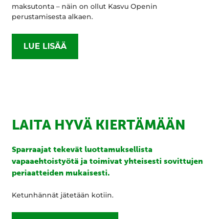
maksutonta – näin on ollut Kasvu Openin
perustamisesta alkaen.
LUE LISÄÄ
LAITA HYVÄ KIERTÄMÄÄN
Sparraajat tekevät luottamuksellista
vapaaehtoistyötä ja toimivat yhteisesti sovittujen
periaatteiden mukaisesti.
Ketunhännät jätetään kotiin.