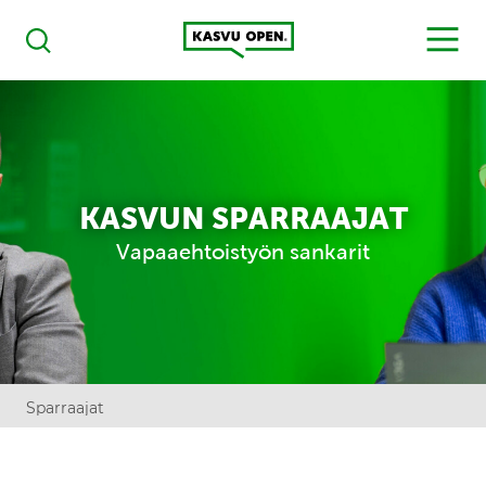
Kasvu Open
MENU
Haku
KASVUN SPARRAAJAT
Vapaaehtoistyön sankarit
Sparraajat