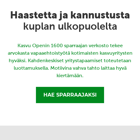
Haastetta ja kannustusta
kuplan ulkopuolelta
Kasvu Openin 1600 sparraajan verkosto tekee
arvokasta vapaaehtoistyötä kotimaisten kasvuyritysten
hyväksi. Kahdenkeskiset yritystapaamiset toteutetaan
luottamuksella. Motiivina vahva tahto laittaa hyvä
kiertämään.
HAE SPARRAAJAKSI