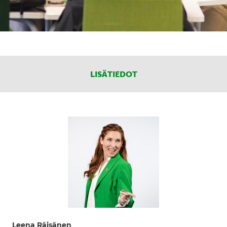
LISÄTIEDOT
Leena Räisänen