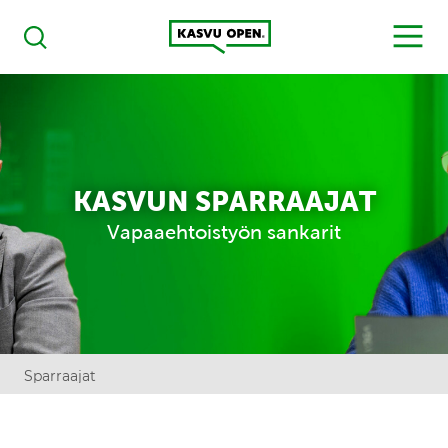
Kasvu Open
MENU
Haku
KASVUN SPARRAAJAT
Vapaaehtoistyön sankarit
Sparraajat