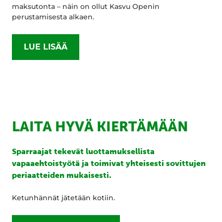
maksutonta – näin on ollut Kasvu Openin
perustamisesta alkaen.
LUE LISÄÄ
LAITA HYVÄ KIERTÄMÄÄN
Sparraajat tekevät luottamuksellista
vapaaehtoistyötä ja toimivat yhteisesti sovittujen
periaatteiden mukaisesti.
Ketunhännät jätetään kotiin.