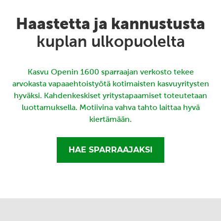
Haastetta ja kannustusta
kuplan ulkopuolelta
Kasvu Openin 1600 sparraajan verkosto tekee
arvokasta vapaaehtoistyötä kotimaisten kasvuyritysten
hyväksi. Kahdenkeskiset yritystapaamiset toteutetaan
luottamuksella. Motiivina vahva tahto laittaa hyvä
kiertämään.
HAE SPARRAAJAKSI