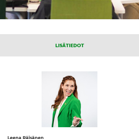
LISÄTIEDOT
Leena Räisänen