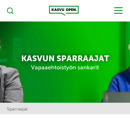
Kasvu Open
MENU
Haku
KASVUN SPARRAAJAT
Vapaaehtoistyön sankarit
Sparraajat