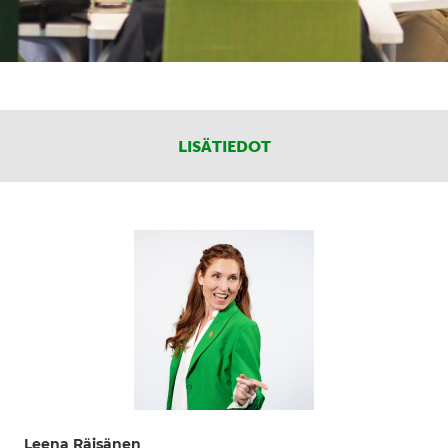
LISÄTIEDOT
Leena Räisänen