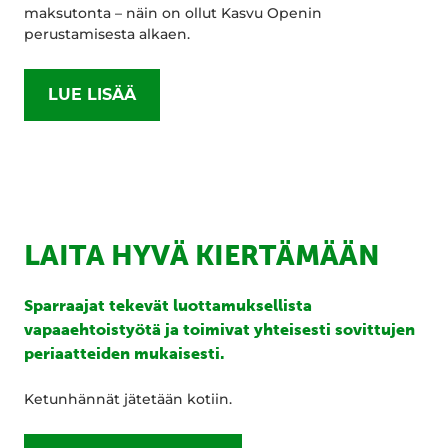
maksutonta – näin on ollut Kasvu Openin
perustamisesta alkaen.
LUE LISÄÄ
LAITA HYVÄ KIERTÄMÄÄN
Sparraajat tekevät luottamuksellista
vapaaehtoistyötä ja toimivat yhteisesti sovittujen
periaatteiden mukaisesti.
Ketunhännät jätetään kotiin.