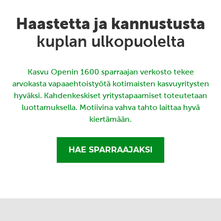
Haastetta ja kannustusta
kuplan ulkopuolelta
Kasvu Openin 1600 sparraajan verkosto tekee
arvokasta vapaaehtoistyötä kotimaisten kasvuyritysten
hyväksi. Kahdenkeskiset yritystapaamiset toteutetaan
luottamuksella. Motiivina vahva tahto laittaa hyvä
kiertämään.
HAE SPARRAAJAKSI