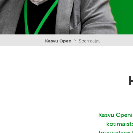
>
Kasvu Open
Sparraajat
Kasvu Openin
kotimaist
toteutetaan 