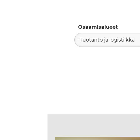
Osaamisalueet
Tuotanto ja logistiikka