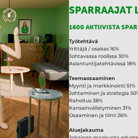
SPARRAAJAT 
1600 AKTIIVISTA SPA
Työtehtävä
Yrittäjä / osakas 16%
Johtavassa roolissa 30%
Asiantuntijatehtävissä 18%
Teemaosaaminen
Myynti ja markkinointi 51%
Johtaminen ja strategia 50
Rahoitus 38%
Kansainvälistyminen 31%
Osaaminen ja tiimi 26%
Aluejakauma
Jokainen maakunta edust