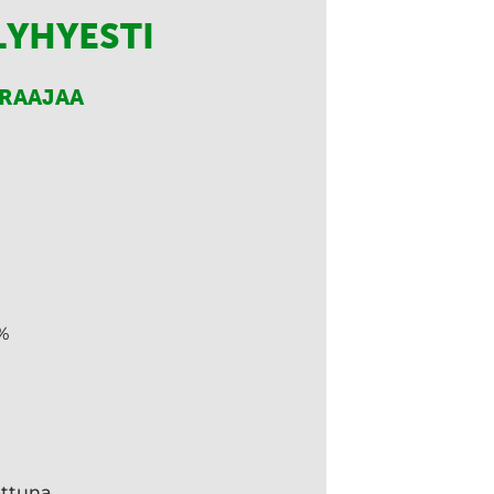
LYHYESTI
RRAAJAA
%
ettuna