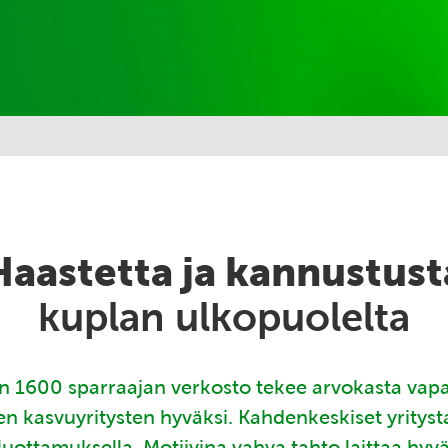
Haastetta ja kannustust
kuplan ulkopuolelta
 1600 sparraajan verkosto tekee arvokasta vap
en kasvuyritysten hyväksi. Kahdenkeskiset yritys
luottamuksella. Motiivina vahva tahto laittaa hyv