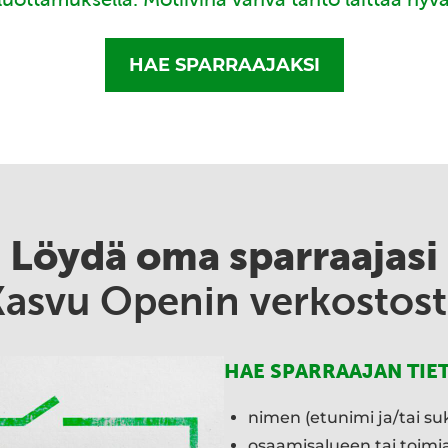
HAE SPARRAAJAKSI
Löydä oma sparraajasi
Kasvu Openin verkostost
HAE SPARRAAJAN TIE
nimen (etunimi ja/tai su
osaamisalueen tai toim