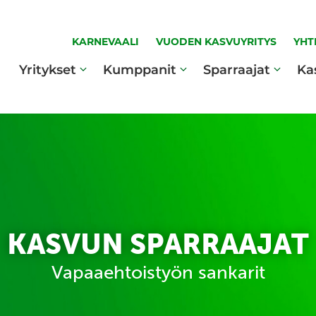
KARNEVAALI
VUODEN KASVUYRITYS
YHT
Yritykset
Kumppanit
Sparraajat
Ka
KASVUN SPARRAAJAT
Vapaaehtoistyön sankarit