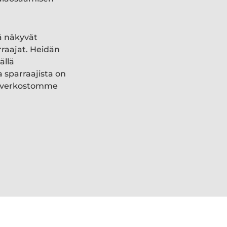
ä näkyvät
rraajat. Heidän
ällä
a sparraajista on
ki verkostomme