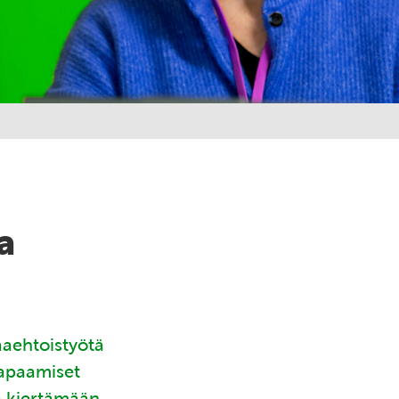
a
aaehtoistyötä
tapaamiset
ä kiertämään.