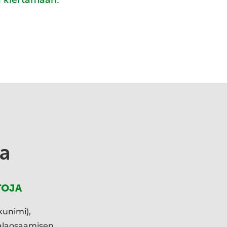
a
TOJA
kunimi),
ialaosaamisen