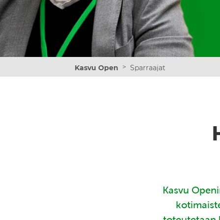
>
Kasvu Open
Sparraajat
Kasvu Openin
kotimaist
toteutetaan 