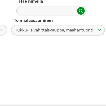
Hae nimellä
Hae
Toimialaosaaminen
Tukku- ja vähittäiskauppa, maahantuonti