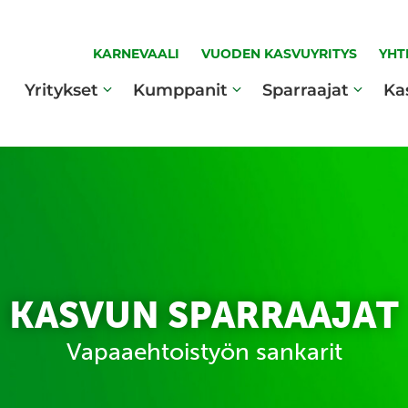
KARNEVAALI
VUODEN KASVUYRITYS
YHT
Yritykset
Kumppanit
Sparraajat
Ka
KASVUN SPARRAAJAT
Vapaaehtoistyön sankarit