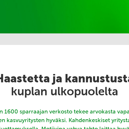
Haastetta ja kannustust
kuplan ulkopuolelta
 1600 sparraajan verkosto tekee arvokasta vap
en kasvuyritysten hyväksi. Kahdenkeskiset yritys
luottamuksella. Motiivina vahva tahto laittaa hyv