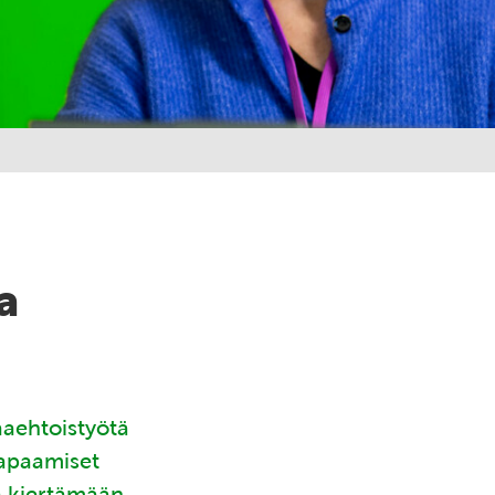
a
aaehtoistyötä
tapaamiset
ä kiertämään.