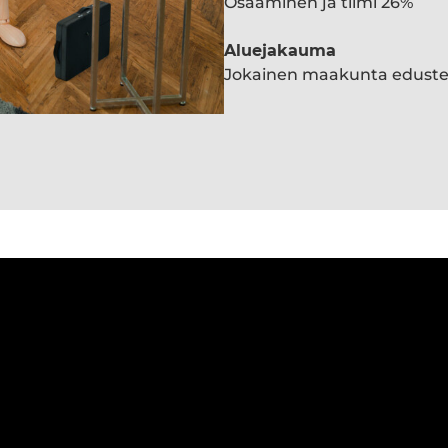
Osaaminen ja tiimi 26%
Aluejakauma
Jokainen maakunta edust