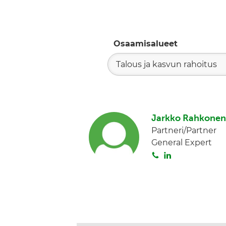
Osaamisalueet
Talous ja kasvun rahoitus
Jarkko Rahkonen
Partneri/Partner
General Expert
S
L
o
i
i
n
t
k
a
e
d