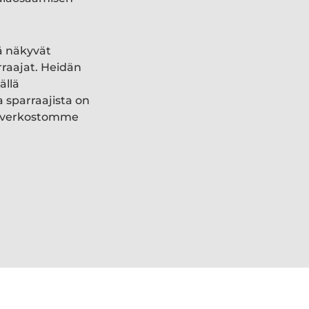
ä näkyvät
rraajat. Heidän
ällä
a sparraajista on
ki verkostomme