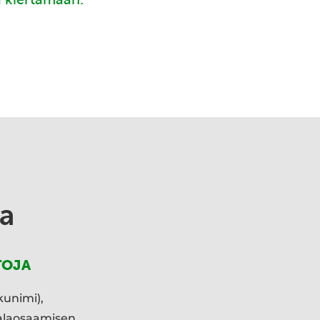
a
TOJA
kunimi),
ialaosaamisen