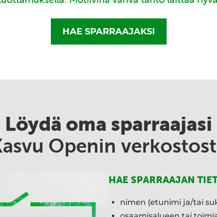
HAE SPARRAAJAKSI
Löydä oma sparraajasi
Kasvu Openin verkostost
HAE SPARRAAJAN TIE
nimen (etunimi ja/tai su
osaamisalueen tai toim