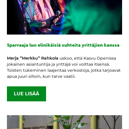
Sparraaja luo elinikäisiä suhteita yrittäjien kanssa
Merja ”Merkku” Rahkola
uskoo, että Kasvu Openissa
jokainen asiantuntija ja yrittäjä voi voittaa itsensä.
Toisten tukeminen laajentaa verkostoja, jotka tarjoavat
apua juuri silloin, kun tarve vaatii.
LUE LISÄÄ