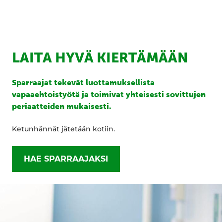
LAITA HYVÄ KIERTÄMÄÄN
Sparraajat tekevät luottamuksellista
vapaaehtoistyötä ja toimivat yhteisesti sovittujen
periaatteiden mukaisesti.
Ketunhännät jätetään kotiin.
HAE SPARRAAJAKSI