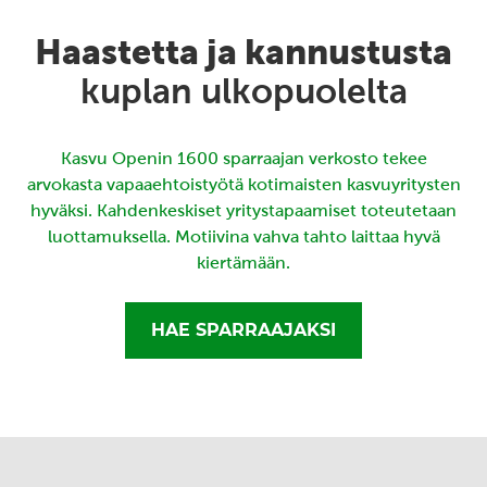
Haastetta ja kannustusta
kuplan ulkopuolelta
Kasvu Openin 1600 sparraajan verkosto tekee
arvokasta vapaaehtoistyötä kotimaisten kasvuyritysten
hyväksi. Kahdenkeskiset yritystapaamiset toteutetaan
luottamuksella. Motiivina vahva tahto laittaa hyvä
kiertämään.
HAE SPARRAAJAKSI