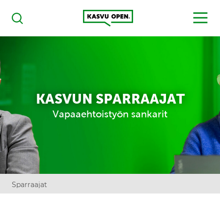
Kasvu Open
MENU
Haku
KASVUN SPARRAAJAT
Vapaaehtoistyön sankarit
Sparraajat