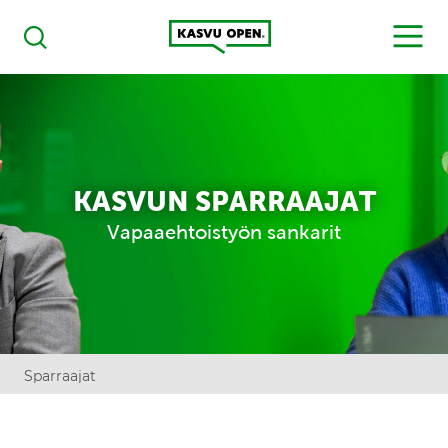
Kasvu Open
MENU
Haku
KASVUN SPARRAAJAT
Vapaaehtoistyön sankarit
Sparraajat