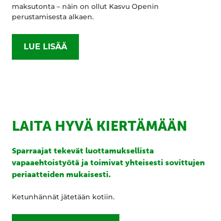
maksutonta – näin on ollut Kasvu Openin
perustamisesta alkaen.
LUE LISÄÄ
LAITA HYVÄ KIERTÄMÄÄN
Sparraajat tekevät luottamuksellista
vapaaehtoistyötä ja toimivat yhteisesti sovittujen
periaatteiden mukaisesti.
Ketunhännät jätetään kotiin.