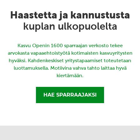
Haastetta ja kannustusta
kuplan ulkopuolelta
Kasvu Openin 1600 sparraajan verkosto tekee
arvokasta vapaaehtoistyötä kotimaisten kasvuyritysten
hyväksi. Kahdenkeskiset yritystapaamiset toteutetaan
luottamuksella. Motiivina vahva tahto laittaa hyvä
kiertämään.
HAE SPARRAAJAKSI