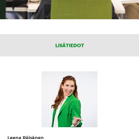
LISÄTIEDOT
Leena Räisänen