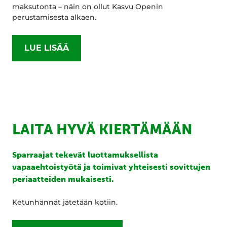
maksutonta – näin on ollut Kasvu Openin
perustamisesta alkaen.
LUE LISÄÄ
LAITA HYVÄ KIERTÄMÄÄN
Sparraajat tekevät luottamuksellista
vapaaehtoistyötä ja toimivat yhteisesti sovittujen
periaatteiden mukaisesti.
Ketunhännät jätetään kotiin.