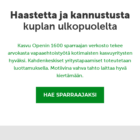
Haastetta ja kannustusta
kuplan ulkopuolelta
Kasvu Openin 1600 sparraajan verkosto tekee
arvokasta vapaaehtoistyötä kotimaisten kasvuyritysten
hyväksi. Kahdenkeskiset yritystapaamiset toteutetaan
luottamuksella. Motiivina vahva tahto laittaa hyvä
kiertämään.
HAE SPARRAAJAKSI