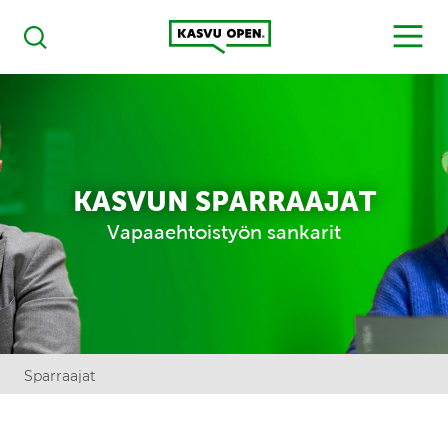
Kasvu Open
MENU
Haku
KASVUN SPARRAAJAT
Vapaaehtoistyön sankarit
Sparraajat