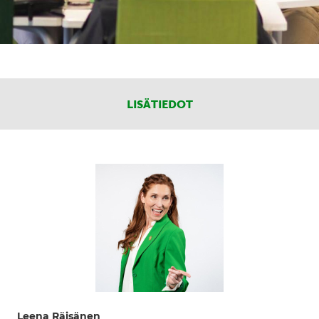
LISÄTIEDOT
Leena Räisänen