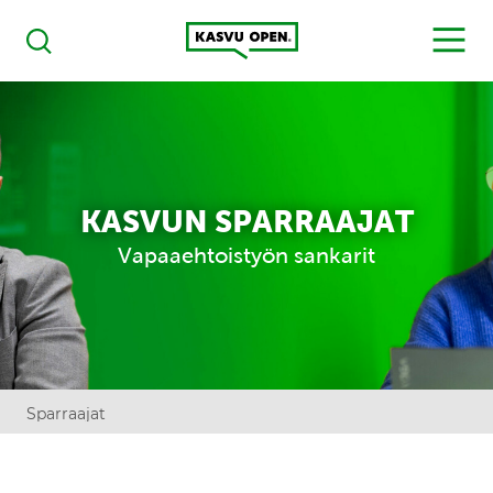
Kasvu Open
MENU
Haku
KASVUN SPARRAAJAT
Vapaaehtoistyön sankarit
Sparraajat