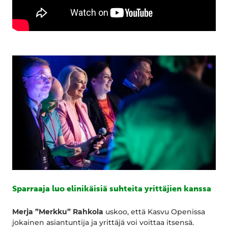
Sparraaja luo elinikäisiä suhteita yrittäjien kanssa
Merja ”Merkku” Rahkola
uskoo, että Kasvu Openissa
jokainen asiantuntija ja yrittäjä voi voittaa itsensä.