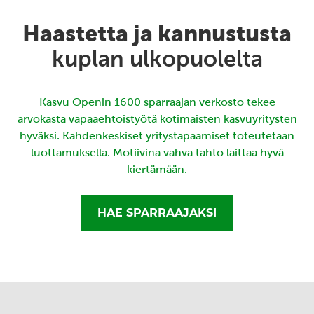
Haastetta ja kannustusta
kuplan ulkopuolelta
Kasvu Openin 1600 sparraajan verkosto tekee
arvokasta vapaaehtoistyötä kotimaisten kasvuyritysten
hyväksi. Kahdenkeskiset yritystapaamiset toteutetaan
luottamuksella. Motiivina vahva tahto laittaa hyvä
kiertämään.
HAE SPARRAAJAKSI