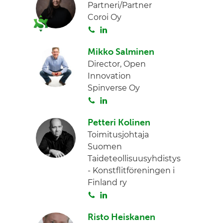
Partneri/Partner
Coroi Oy
S
L
o
i
Mikko Salminen
i
n
Director, Open
t
k
Innovation
a
e
Spinverse Oy
d
S
L
I
o
i
n
Petteri Kolinen
i
n
Toimitusjohtaja
t
k
Suomen
a
e
Taideteollisuusyhdistys
d
- Konstflitföreningen i
I
Finland ry
n
S
L
o
i
Risto Heiskanen
i
n