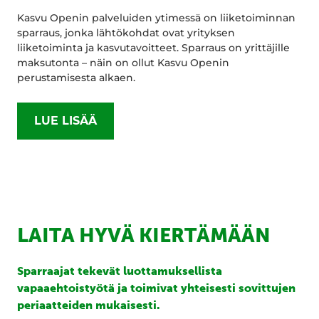
Kasvu Openin palveluiden ytimessä on liiketoiminnan
sparraus, jonka lähtökohdat ovat yrityksen
liiketoiminta ja kasvutavoitteet. Sparraus on yrittäjille
maksutonta – näin on ollut Kasvu Openin
perustamisesta alkaen.
LUE LISÄÄ
LAITA HYVÄ KIERTÄMÄÄN
Sparraajat tekevät luottamuksellista
vapaaehtoistyötä ja toimivat yhteisesti sovittujen
periaatteiden mukaisesti.