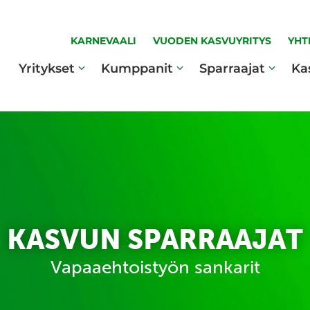
KARNEVAALI
VUODEN KASVUYRITYS
YHT
Yritykset
Kumppanit
Sparraajat
Ka
KASVUN SPARRAAJAT
Vapaaehtoistyön sankarit