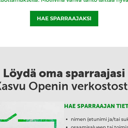
HAE SPARRAAJAKSI
Löydä oma sparraajasi
Kasvu Openin verkostost
HAE SPARRAAJAN TIE
nimen (etunimi ja/tai su
osaamisalueen tai toim