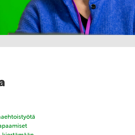
a
aaehtoistyötä
tapaamiset
ä kiertämään.