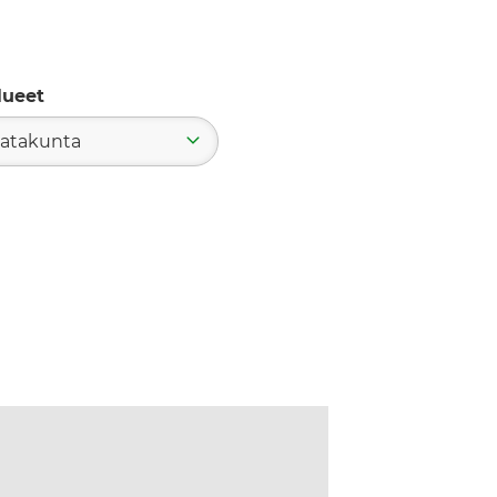
lueet
atakunta