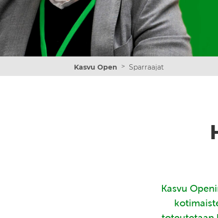
>
Kasvu Open
Sparraajat
Kasvu Openin
kotimaist
toteutetaan 