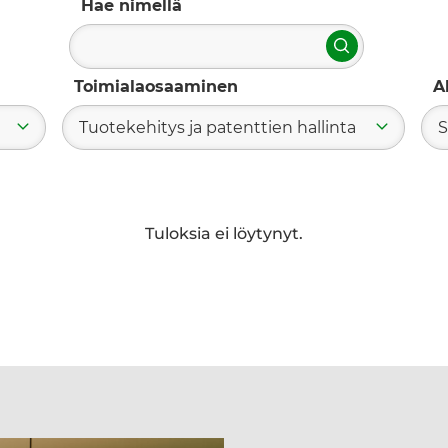
Hae nimellä
Hae
Toimialaosaaminen
A
Tuotekehitys ja patenttien hallinta
S
Tuloksia ei löytynyt.