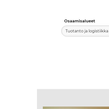
Osaamisalueet
Tuotanto ja logistiikka