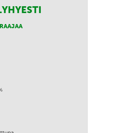
LYHYESTI
RRAAJAA
%
ettuna