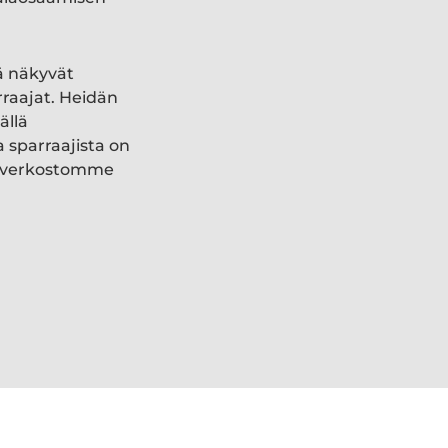
ä näkyvät
rraajat. Heidän
ällä
a sparraajista on
ki verkostomme