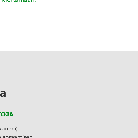
a
TOJA
kunimi),
ialaosaamisen