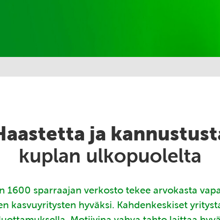
Haastetta ja kannustust
kuplan ulkopuolelta
 1600 sparraajan verkosto tekee arvokasta vap
en kasvuyritysten hyväksi. Kahdenkeskiset yritys
luottamuksella. Motiivina vahva tahto laittaa hyv