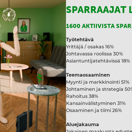
SPARRAAJAT 
1600 AKTIIVISTA SPA
Työtehtävä
Yrittäjä / osakas 16%
Johtavassa roolissa 30%
Asiantuntijatehtävissä 18%
Teemaosaaminen
Myynti ja markkinointi 51%
Johtaminen ja strategia 50
Rahoitus 38%
Kansainvälistyminen 31%
Osaaminen ja tiimi 26%
Aluejakauma
Jokainen maakunta edust