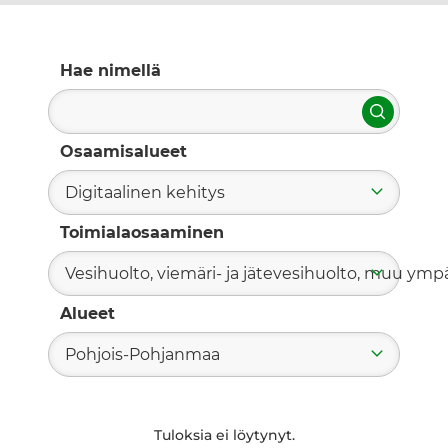
Hae nimellä
Hae
Osaamisalueet
Digitaalinen kehitys
Toimialaosaaminen
Vesihuolto, viemäri- ja jätevesihuolto, muu ym
Alueet
Pohjois-Pohjanmaa
Tuloksia ei löytynyt.