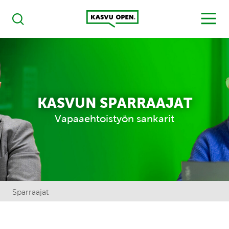
Kasvu Open
MENU
Haku
KASVUN SPARRAAJAT
Vapaaehtoistyön sankarit
Sparraajat