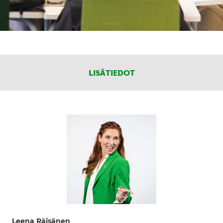
LISÄTIEDOT
Leena Räisänen