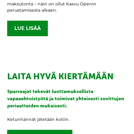
maksutonta – näin on ollut Kasvu Openin
perustamisesta alkaen.
LUE LISÄÄ
LAITA HYVÄ KIERTÄMÄÄN
Sparraajat tekevät luottamuksellista
vapaaehtoistyötä ja toimivat yhteisesti sovittujen
periaatteiden mukaisesti.
Ketunhännät jätetään kotiin.