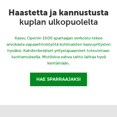
Haastetta ja kannustusta
kuplan ulkopuolelta
Kasvu Openin 1600 sparraajan verkosto tekee
arvokasta vapaaehtoistyötä kotimaisten kasvuyritysten
hyväksi. Kahdenkeskiset yritystapaamiset toteutetaan
luottamuksella. Motiivina vahva tahto laittaa hyvä
kiertämään.
HAE SPARRAAJAKSI