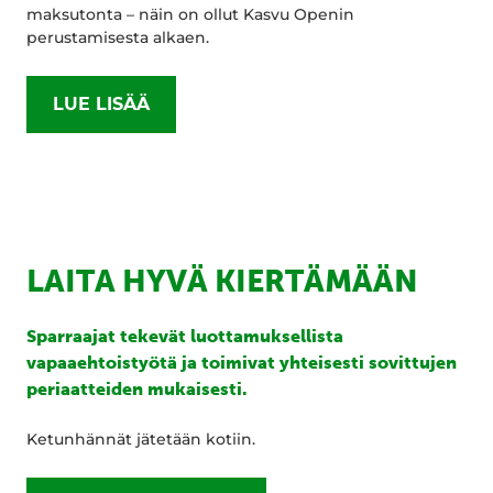
maksutonta – näin on ollut Kasvu Openin
perustamisesta alkaen.
LUE LISÄÄ
LAITA HYVÄ KIERTÄMÄÄN
Sparraajat tekevät luottamuksellista
vapaaehtoistyötä ja toimivat yhteisesti sovittujen
periaatteiden mukaisesti.
Ketunhännät jätetään kotiin.