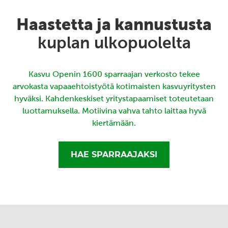
Haastetta ja kannustusta
kuplan ulkopuolelta
Kasvu Openin 1600 sparraajan verkosto tekee
arvokasta vapaaehtoistyötä kotimaisten kasvuyritysten
hyväksi. Kahdenkeskiset yritystapaamiset toteutetaan
luottamuksella. Motiivina vahva tahto laittaa hyvä
kiertämään.
HAE SPARRAAJAKSI