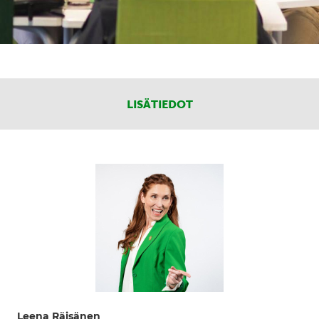
LISÄTIEDOT
Leena Räisänen