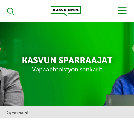
Kasvu Open
MENU
Haku
KASVUN SPARRAAJAT
Vapaaehtoistyön sankarit
Sparraajat