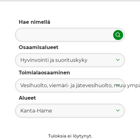
Hae nimellä
Hae
Osaamisalueet
Hyvinvointi ja suorituskyky
Toimialaosaaminen
Vesihuolto, viemäri- ja jätevesihuolto, muu ym
Alueet
Kanta-Häme
Tuloksia ei löytynyt.