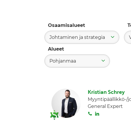
Osaamisalueet
T
Johtaminen ja strategia
Alueet
Pohjanmaa
Kristian Schrey
Myyntipäällikkö-/j
General Expert
S
L
o
i
i
n