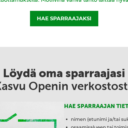
HAE SPARRAAJAKSI
Löydä oma sparraajasi
Kasvu Openin verkostost
HAE SPARRAAJAN TIE
nimen (etunimi ja/tai su
osaamisalueen tai toim