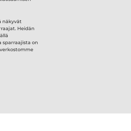
ä näkyvät
rraajat. Heidän
ällä
a sparraajista on
ki verkostomme