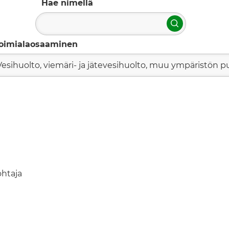
Hae nimellä
Hae
oimialaosaaminen
Vesihuolto, viemäri- ja jätevesihuolto, muu ympäristön 
ohtaja