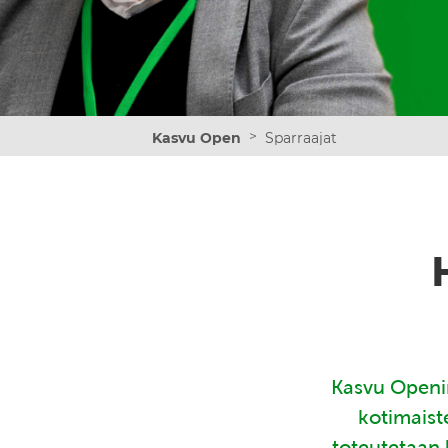
>
Kasvu Open
Sparraajat
Kasvu Openin
kotimaist
toteutetaan 