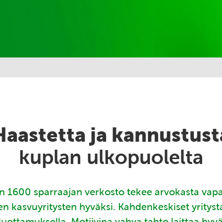
Haastetta ja kannustust
kuplan ulkopuolelta
 1600 sparraajan verkosto tekee arvokasta vap
en kasvuyritysten hyväksi. Kahdenkeskiset yritys
luottamuksella. Motiivina vahva tahto laittaa hyv