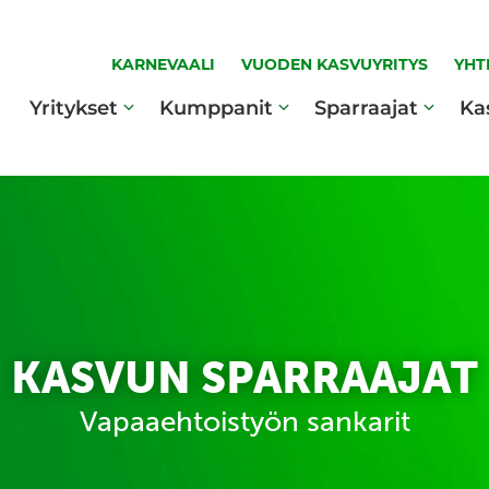
KARNEVAALI
VUODEN KASVUYRITYS
YHT
Yritykset
Kumppanit
Sparraajat
Ka
KASVUN SPARRAAJAT
Vapaaehtoistyön sankarit