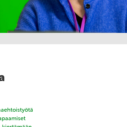
a
aaehtoistyötä
tapaamiset
ä kiertämään.