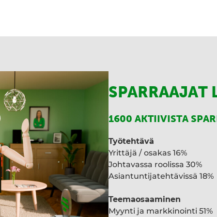
SPARRAAJAT 
1600 AKTIIVISTA SPA
Työtehtävä
Yrittäjä / osakas 16%
Johtavassa roolissa 30%
Asiantuntijatehtävissä 18%
Teemaosaaminen
Myynti ja markkinointi 51%