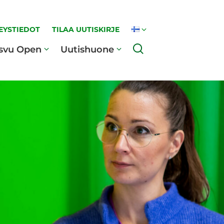
EYSTIEDOT
TILAA UUTISKIRJE
Haku
svu Open
Uutishuone