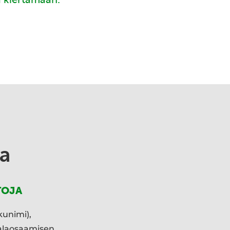
a
TOJA
kunimi),
ialaosaamisen