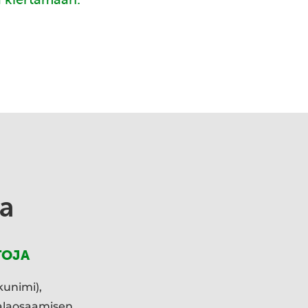
a
TOJA
kunimi),
ialaosaamisen