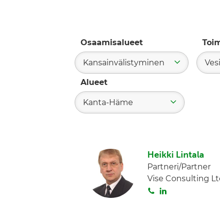
Osaamisalueet
Toi
Kansainvälistyminen
Ves
Alueet
Kanta-Häme
Heikki Lintala
Partneri/Partner
Vise Consulting L
S
L
o
i
i
n