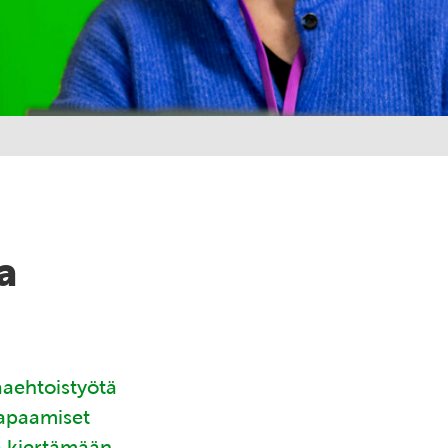
a
aaehtoistyötä
tapaamiset
ä kiertämään.