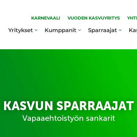
KARNEVAALI
VUODEN KASVUYRITYS
YHT
Yritykset
Kumppanit
Sparraajat
Ka
KASVUN SPARRAAJAT
Vapaaehtoistyön sankarit