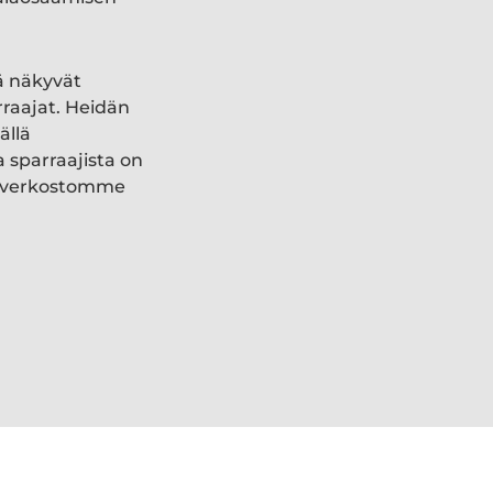
ä näkyvät
rraajat. Heidän
ällä
a sparraajista on
ki verkostomme