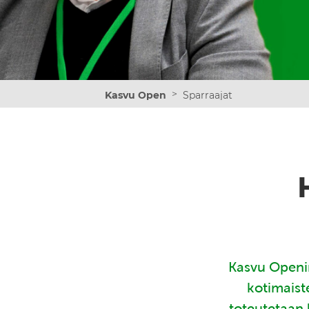
>
Kasvu Open
Sparraajat
Kasvu Openin
kotimaist
toteutetaan 