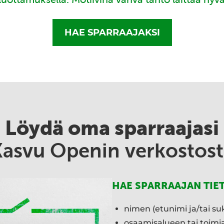
HAE SPARRAAJAKSI
Löydä oma sparraajasi
Kasvu Openin verkostost
HAE SPARRAAJAN TIE
nimen (etunimi ja/tai su
osaamisalueen tai toim