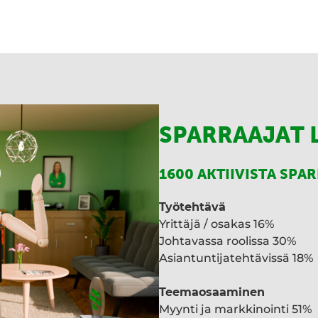
SPARRAAJAT 
1600 AKTIIVISTA SPA
Työtehtävä
Yrittäjä / osakas 16%
Johtavassa roolissa 30%
Asiantuntijatehtävissä 18%
Teemaosaaminen
Myynti ja markkinointi 51%