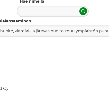
Hae nimellä
Hae
mialaosaaminen
ihuolto, viemäri- ja jätevesihuolto, muu ympäristön puh
td Oy