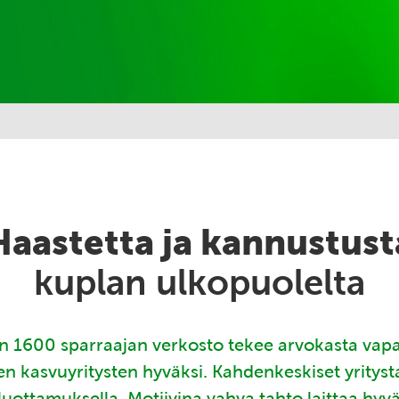
Haastetta ja kannustust
kuplan ulkopuolelta
 1600 sparraajan verkosto tekee arvokasta vap
en kasvuyritysten hyväksi. Kahdenkeskiset yritys
luottamuksella. Motiivina vahva tahto laittaa hyv