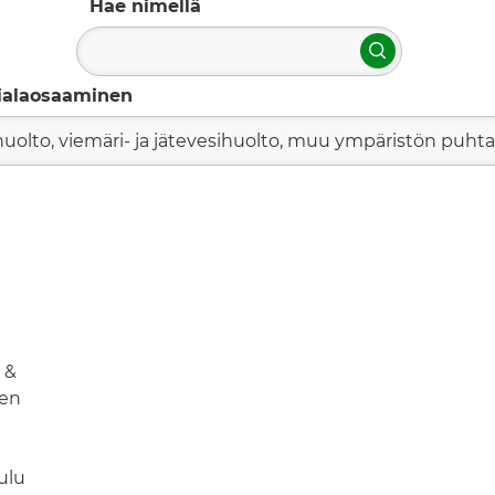
Hae nimellä
Hae
ialaosaaminen
huolto, viemäri- ja jätevesihuolto, muu ympäristön puht
 &
sen
ulu