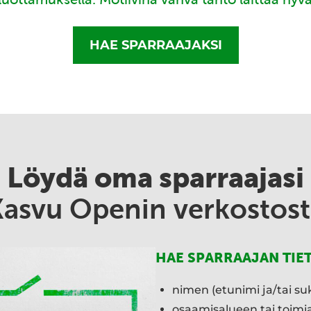
HAE SPARRAAJAKSI
Löydä oma sparraajasi
Kasvu Openin verkostost
HAE SPARRAAJAN TIE
nimen (etunimi ja/tai su
osaamisalueen tai toim