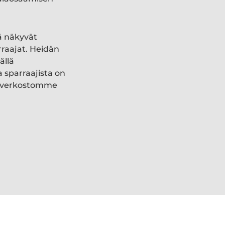
ä näkyvät
rraajat. Heidän
ällä
a sparraajista on
ki verkostomme