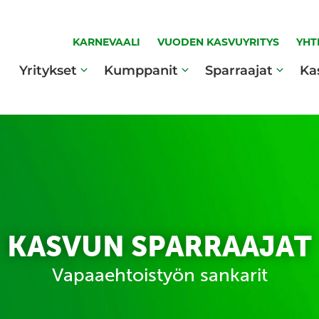
KARNEVAALI
VUODEN KASVUYRITYS
YHT
Yritykset
Kumppanit
Sparraajat
Ka
KASVUN SPARRAAJAT
Vapaaehtoistyön sankarit