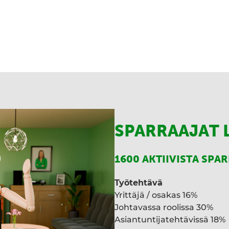
SPARRAAJAT 
1600 AKTIIVISTA SPA
Työtehtävä
Yrittäjä / osakas 16%
Johtavassa roolissa 30%
Asiantuntijatehtävissä 18%