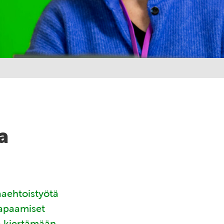
a
aaehtoistyötä
tapaamiset
ä kiertämään.