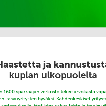
Haastetta ja kannustust
kuplan ulkopuolelta
 1600 sparraajan verkosto tekee arvokasta vap
en kasvuyritysten hyväksi. Kahdenkeskiset yritys
luottamuksella. Motiivina vahva tahto laittaa hyv