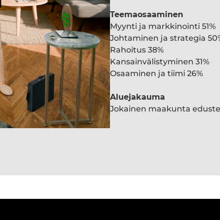
Teemaosaaminen
Myynti ja markkinointi 51%
Johtaminen ja strategia 50
Rahoitus 38%
Kansainvälistyminen 31%
Osaaminen ja tiimi 26%
Aluejakauma
Jokainen maakunta edust