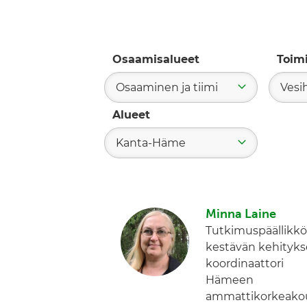
Osaamisalueet
Toim
Osaaminen ja tiimi
Vesi
Alueet
Kanta-Häme
Minna Laine
Tutkimuspäällikkö
kestävän kehityk
koordinaattori
Hämeen
ammattikorkeako