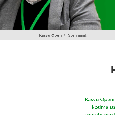
>
Kasvu Open
Sparraajat
Kasvu Openin
kotimaist
toteutetaan 