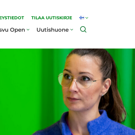
EYSTIEDOT
TILAA UUTISKIRJE
Haku
svu Open
Uutishuone