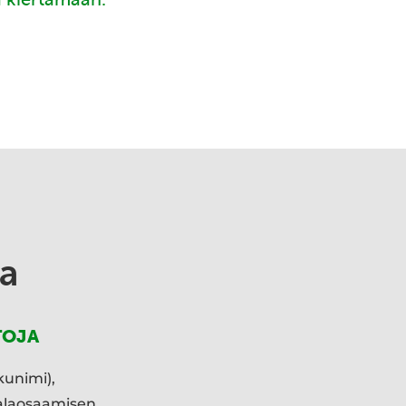
a
TOJA
kunimi),
ialaosaamisen