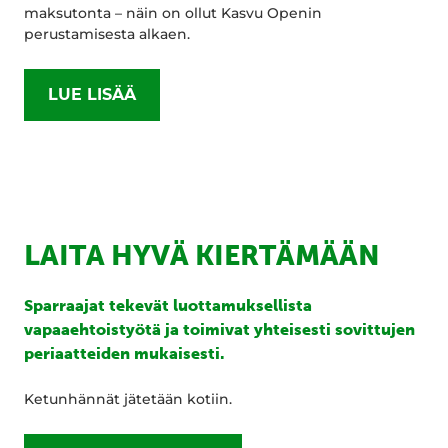
maksutonta – näin on ollut Kasvu Openin
perustamisesta alkaen.
LUE LISÄÄ
LAITA HYVÄ KIERTÄMÄÄN
Sparraajat tekevät luottamuksellista
vapaaehtoistyötä ja toimivat yhteisesti sovittujen
periaatteiden mukaisesti.
Ketunhännät jätetään kotiin.