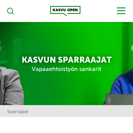
Kasvu Open
MENU
Haku
KASVUN SPARRAAJAT
Vapaaehtoistyön sankarit
Sparraajat