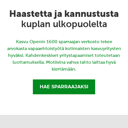
Haastetta ja kannustusta
kuplan ulkopuolelta
Kasvu Openin 1600 sparraajan verkosto tekee
arvokasta vapaaehtoistyötä kotimaisten kasvuyritysten
hyväksi. Kahdenkeskiset yritystapaamiset toteutetaan
luottamuksella. Motiivina vahva tahto laittaa hyvä
kiertämään.
HAE SPARRAAJAKSI