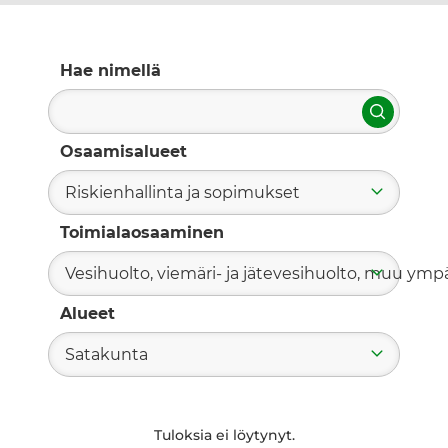
Hae nimellä
Hae
Osaamisalueet
Riskienhallinta ja sopimukset
Toimialaosaaminen
Vesihuolto, viemäri- ja jätevesihuolto, muu ym
Alueet
Satakunta
Tuloksia ei löytynyt.