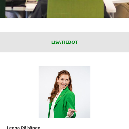
LISÄTIEDOT
Leena Räisänen