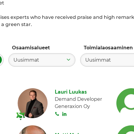
et
itises experts who have received praise and high remarks
a green star.
Osaamisalueet
Toimialaosaaminen
Uusimmat
Uusimmat
ae
Lauri Luukas
Demand Developer
Generaxion Oy
S
L
o
i
i
n