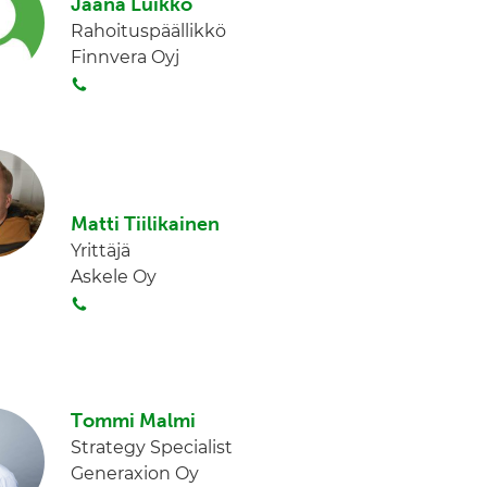
t
k
Jaana Luikko
a
e
Rahoituspäällikkö
d
Finnvera Oyj
I
S
n
o
i
t
a
Matti Tiilikainen
Yrittäjä
Askele Oy
S
o
i
t
a
Tommi Malmi
Strategy Specialist
Generaxion Oy