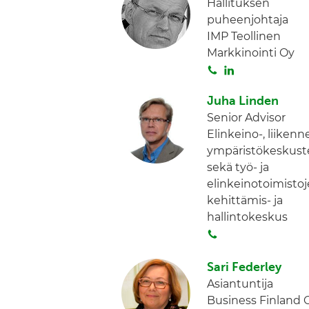
t
k
Hallituksen
a
e
puheenjohtaja
d
IMP Teollinen
I
Markkinointi Oy
n
S
L
o
i
Juha Linden
i
n
Senior Advisor
t
k
Elinkeino-, liikenne
a
e
ympäristökeskust
d
sekä työ- ja
I
elinkeinotoimisto
n
kehittämis- ja
hallintokeskus
S
o
i
Sari Federley
t
Asiantuntija
a
Business Finland 