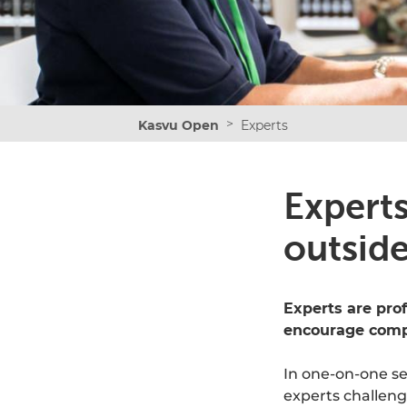
>
Kasvu Open
Experts
Expert
outsid
Experts are pro
encourage comp
In one-on-one s
experts challeng