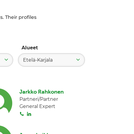
. Their profiles
Alueet
Etelä-Karjala
Jarkko Rahkonen
Partneri/Partner
General Expert
S
L
o
i
i
n