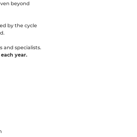
 even beyond
ed by the cycle
d.
 and specialists.
each year.
n