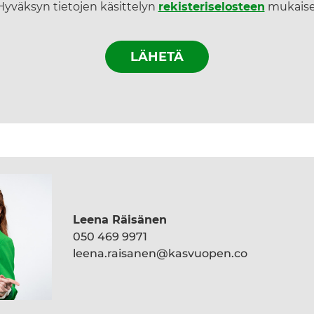
Hyväksyn tietojen käsittelyn
rekisteriselosteen
mukaise
Leena Räisänen
050 469 9971
leena.raisanen@kasvuopen.co