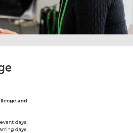
ge
allenge and
event days,
arring days