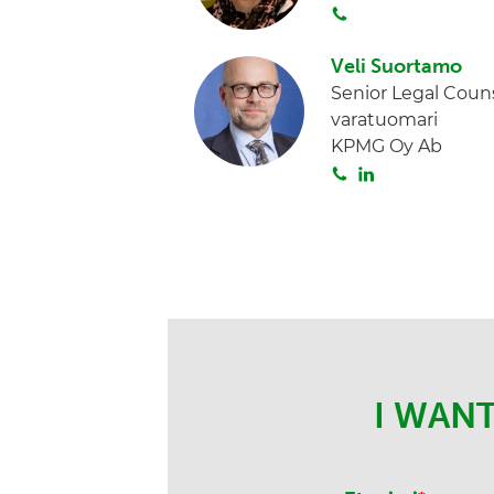
S
o
i
Veli Suortamo
t
Senior Legal Couns
a
varatuomari
KPMG Oy Ab
S
L
o
i
i
n
t
k
a
e
d
I
n
I WAN