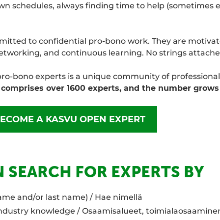
own schedules, always finding time to help (sometimes
itted to confidential pro-bono work. They are motivat
networking, and continuous learning. No strings attache
ro-bono experts is a unique community of professionals
comprises over 1600 experts, and the number grows 
BECOME A KASVU OPEN EXPERT
 SEARCH FOR EXPERTS BY
ame and/or last name) / Hae nimellä
industry knowledge / Osaamisalueet, toimialaosaamine