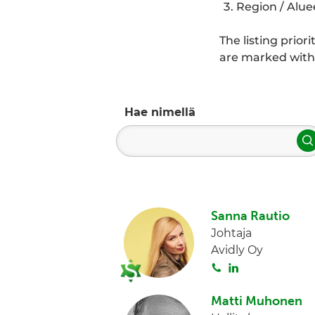
Region / Alue
The listing prior
are marked with 
Hae nimellä
H
Sanna Rautio
Johtaja
Avidly Oy
S
L
o
i
i
n
Matti Muhonen