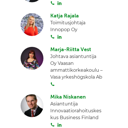
S
L
d
o
i
I
Katja Rajala
i
n
n
Toimitusjohtaja
t
k
Innopop Oy
a
e
S
L
d
o
i
I
Marja-Riitta Vest
i
n
n
Johtava asiantuntija
t
k
Oy Vaasan
a
e
ammattikorkeakoulu –
d
Vasa yrkeshögskola Ab
I
S
n
o
Mika Niskanen
i
Asiantuntija
t
Innovaatiorahoituskes
a
kus Business Finland
S
L