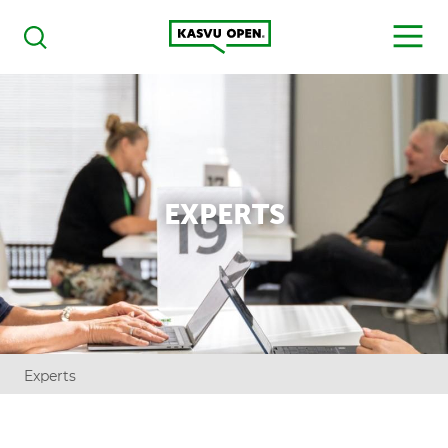
Kasvu Open
MENU
Haku
EXPERTS
Experts