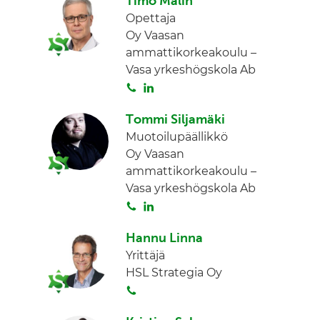
Timo Malin
Opettaja
Oy Vaasan
ammattikorkeakoulu –
Vasa yrkeshögskola Ab
S
L
o
i
Tommi Siljamäki
i
n
Muotoilupäällikkö
t
k
Oy Vaasan
a
e
ammattikorkeakoulu –
d
Vasa yrkeshögskola Ab
I
S
L
n
o
i
Hannu Linna
i
n
Yrittäjä
t
k
HSL Strategia Oy
a
e
S
d
o
I