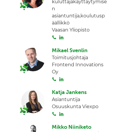
kuluttajakäyttäytymise
a
e
n
d
asiantuntija,koulutusp
I
äällikkö
n
Vaasan Yliopisto
S
L
o
i
Mikael Svenlin
i
n
Toimitusjohtaja
t
k
Frontend Innovations
a
e
Oy
d
S
L
I
o
i
n
Katja Jankens
i
n
Asiantuntija
t
k
Osuuskunta Viexpo
a
e
S
L
d
o
i
I
Mikko Niiniketo
i
n
n