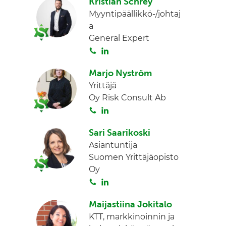
Kristian Schrey
i
n
Myyntipäällikkö-/johtaj
t
a
a
General Expert
S
L
o
i
Marjo Nyström
i
n
Yrittäjä
t
k
Oy Risk Consult Ab
a
e
S
L
d
o
i
I
Sari Saarikoski
i
n
n
Asiantuntija
t
k
Suomen Yrittäjäopisto
a
e
Oy
d
S
L
I
o
i
n
Maijastiina Jokitalo
i
n
KTT, markkinoinnin ja
t
k