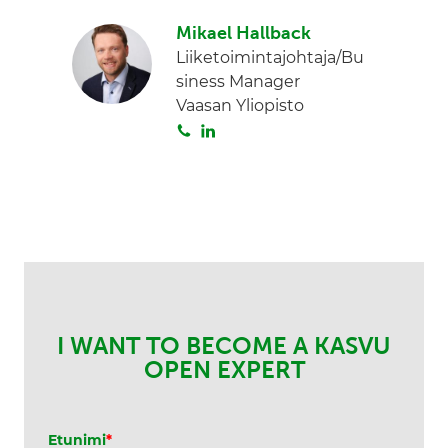
o
i
Mikael Hallback
i
n
Liiketoimintajohtaja/Bu
t
k
siness Manager
a
e
Vaasan Yliopisto
d
S
L
I
o
i
n
i
n
t
k
a
e
d
I
n
I WANT TO BECOME A KASVU
OPEN EXPERT
Etunimi
*