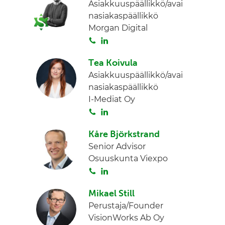
Asiakkuuspäällikkö/avai
t
k
nasiakaspäällikkö
a
e
Morgan Digital
d
S
L
I
o
i
n
Tea Koivula
i
n
Asiakkuuspäällikkö/avai
t
k
nasiakaspäällikkö
a
e
I-Mediat Oy
d
S
L
I
o
i
n
Kåre Björkstrand
i
n
Senior Advisor
t
k
Osuuskunta Viexpo
a
e
S
L
d
o
i
I
Mikael Still
i
n
n
Perustaja/Founder
t
k
VisionWorks Ab Oy
a
e