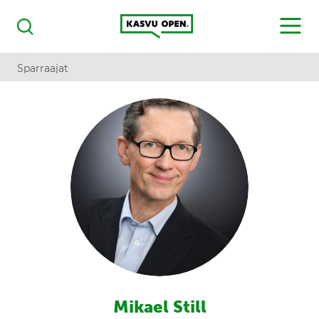
Kasvu Open
MENU
Haku
Sparraajat
Mikael Still