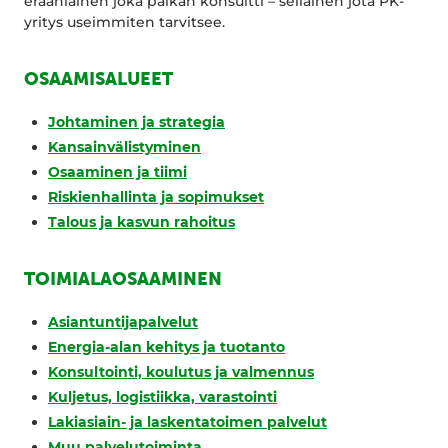
eräänlainen joka paikan konsultti – sellainen jota PK-
yritys useimmiten tarvitsee.
OSAAMISALUEET
Johtaminen ja strategia
Kansainvälistyminen
Osaaminen ja tiimi
Riskienhallinta ja sopimukset
Talous ja kasvun rahoitus
TOIMIALAOSAAMINEN
Asiantuntijapalvelut
Energia-alan kehitys ja tuotanto
Konsultointi, koulutus ja valmennus
Kuljetus, logistiikka, varastointi
Lakiasiain- ja laskentatoimen palvelut
Muu palvelutoiminta