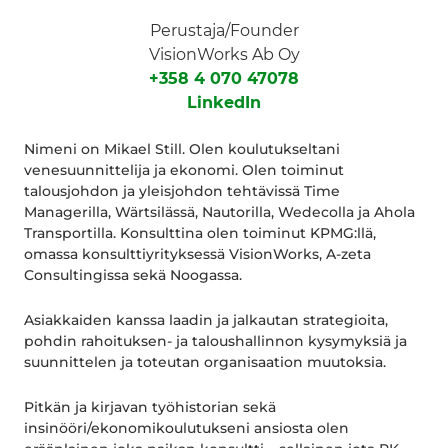
Perustaja/Founder
VisionWorks Ab Oy
+358 4 070 47078
LinkedIn
Nimeni on Mikael Still. Olen koulutukseltani
venesuunnittelija ja ekonomi. Olen toiminut
talousjohdon ja yleisjohdon tehtävissä Time
Managerilla, Wärtsilässä, Nautorilla, Wedecolla ja Ahola
Transportilla. Konsulttina olen toiminut KPMG:llä,
omassa konsulttiyrityksessä VisionWorks, A-zeta
Consultingissa sekä Noogassa.
Asiakkaiden kanssa laadin ja jalkautan strategioita,
pohdin rahoituksen- ja taloushallinnon kysymyksiä ja
suunnittelen ja toteutan organisaation muutoksia.
Pitkän ja kirjavan työhistorian sekä
insinööri/ekonomikoulutukseni ansiosta olen