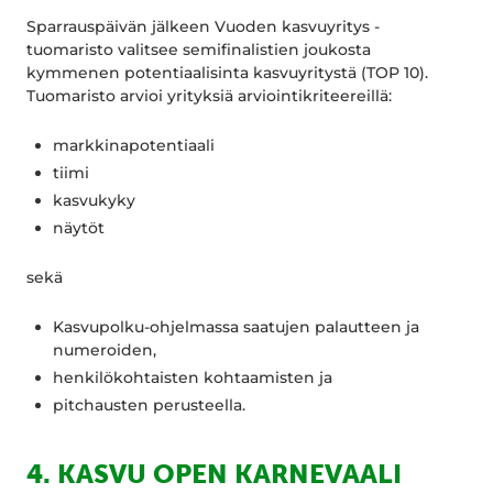
Sparrauspäivän jälkeen Vuoden kasvuyritys -
tuomaristo valitsee semifinalistien joukosta
kymmenen potentiaalisinta kasvuyritystä (TOP 10).
Tuomaristo arvioi yrityksiä arviointikriteereillä:
markkinapotentiaali
tiimi
kasvukyky
näytöt
sekä
Kasvupolku-ohjelmassa saatujen palautteen ja
numeroiden,
henkilökohtaisten kohtaamisten ja
pitchausten perusteella.
4. KASVU OPEN KARNEVAALI