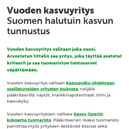
Vuoden kasvuyritys
Suomen halutuin kasvun
tunnustus
Vuoden kasvuyritys valitaan joka vuosi.
Arvostetun tittelin saa yritys, joka täyttää asetetut
kriteerit ja saa tuomariston tuntosarvet
väpättämään.
Vuoden kasvuyritys valitaan
Kasvupolku-ohjelmaan
osallistuneiden yritysten joukosta
, neljällä
pääkriteerillä: näytöt, markkinapotentiaali, tiimi ja
kasvukyky.
Vuoden kasvuyrityksen valitsee
Kasvu Openin
kokoama tuomaristo
. Pääkriteerien lisäksi tuomaristo
painottaa myös yrityksen
kestävää kasvua
sekä