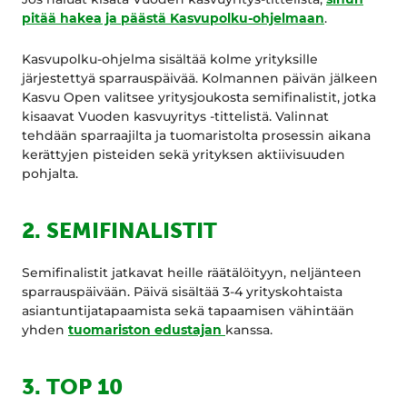
pitää hakea ja päästä Kasvupolku-ohjelmaan
.
Kasvupolku-ohjelma sisältää kolme yrityksille
järjestettyä sparrauspäivää. Kolmannen päivän jälkeen
Kasvu Open valitsee yritysjoukosta semifinalistit, jotka
kisaavat Vuoden kasvuyritys -tittelistä. Valinnat
tehdään sparraajilta ja tuomaristolta prosessin aikana
kerättyjen pisteiden sekä yrityksen aktiivisuuden
pohjalta.
2. SEMIFINALISTIT
Semifinalistit jatkavat heille räätälöityyn, neljänteen
sparrauspäivään. Päivä sisältää 3-4 yrityskohtaista
asiantuntijatapaamista sekä tapaamisen vähintään
yhden
tuomariston edustajan
kanssa.
3. TOP 10