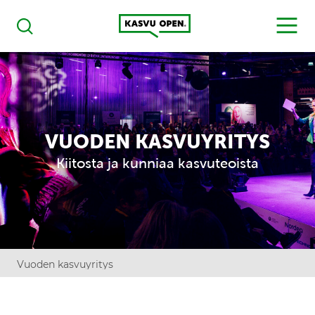
Kasvu Open
MENU
Haku
VUODEN KASVUYRITYS
Kiitosta ja kunniaa kasvuteoista
Vuoden kasvuyritys