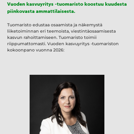
Vuoden kasvuyritys -tuomaristo koostuu kuudesta
piinkovasta ammattilaisesta.
Tuomaristo edustaa osaamista ja näkemystä
liiketoiminnan eri teemoista, viestintäosaamisesta
kasvun rahoittamiseen. Tuomaristo toimii
riippumattomasti. Vuoden kasvuyritys -tuomariston
kokoonpano vuonna 2026: