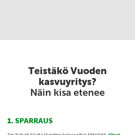
Teistäkö Vuoden
kasvuyritys?
Näin kisa etenee
1. SPARRAUS
Jos haluat kisata Vuoden kasvuyritys-tittelistä,
sinun