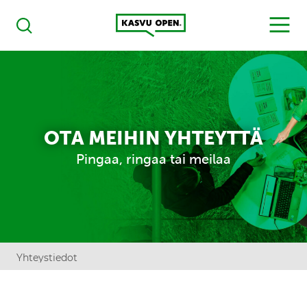
Kasvu Open
MENU
Haku
OTA MEIHIN YHTEYTTÄ
Pingaa, ringaa tai meilaa
Yhteystiedot