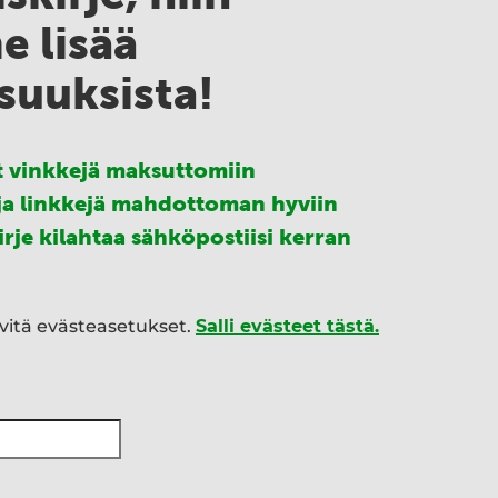
 lisää
suuksista!
at vinkkejä maksuttomiin
ja linkkejä mahdottoman hyviin
kirje kilahtaa sähköpostiisi kerran
ivitä evästeasetukset.
Salli evästeet tästä.