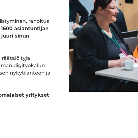
listyminen, rahoitus
 1600 asiantuntijan
 juuri sinun
 räätälöityjä
oman digityökalun
ksen nykytilanteen ja
malaiset yritykset