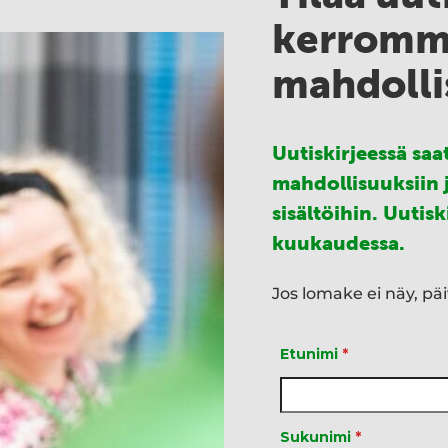
kerromme
mahdolli
Uutiskirjeessä sa
mahdollisuuksiin 
sisältöihin. Uutis
kuukaudessa.
Jos lomake ei näy, pä