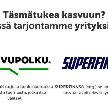
Täsmätukea kasvuun?
yrityks
ssä tarjontamme
u®
tarjoaa henkilökohtaista
SUPERFINNS®
(eng.) on k
ta teemoista, jotka itse
kasvua tavoitteleville yri
valitset.