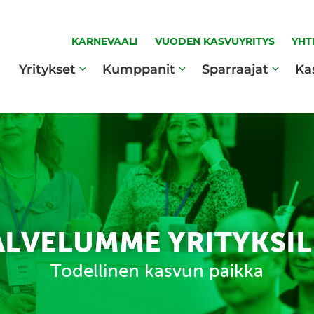
KARNEVAALI
VUODEN KASVUYRITYS
YHT
Yritykset
Kumppanit
Sparraajat
Ka
ALVELUMME YRITYKSIL
Todellinen kasvun paikka