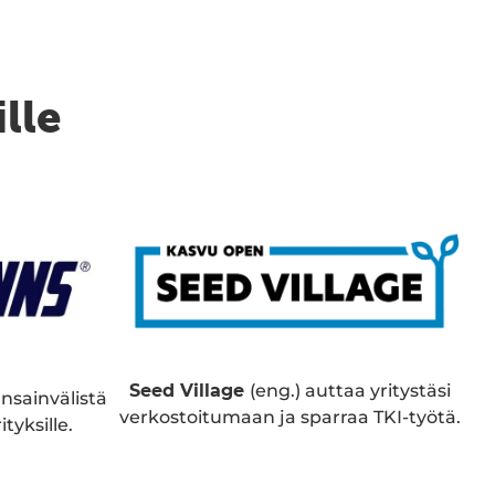
ille
Seed Village
(eng.) auttaa yritystäsi
ansainvälistä
verkostoitumaan ja sparraa TKI-työtä.
tyksille.