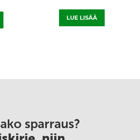
LUE LISÄÄ
aako sparraus?
skirje, niin