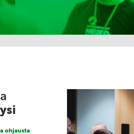
ja
ysi
ja ohjausta