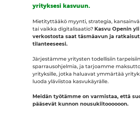
yrityksesi kasvuun.
Mietityttääkö myynti, strategia, kansainvä
tai vaikka digitalisaatio?
Kasvu Openin yli
verkostosta saat täsmäavun ja ratkaisut
tilanteeseesi.
Järjestämme yritysten todellisiin tarpeisiin
sparrausohjelmia, ja tarjoamme maksutt
yrityksille, jotka haluavat ymmärtää yrity
luoda yläviistoa kasvukäyrälle.
Meidän työtämme on varmistaa, että suo
pääsevät kunnon nousukiitoooooon.