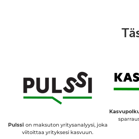
Tä
Kasvupolk
sparraus
Pulssi
on maksuton yritysanalyysi, joka
viitoittaa yrityksesi kasvuun.