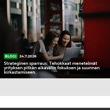
sparraus:
Tehokkaat
menetelmät
yrityksen
pitkän
aikavälin
fokuksen
ja
suunnan
BLOGI
24.7.2026
kirkastamiseen.
Strateginen sparraus: Tehokkaat menetelmät
yrityksen pitkän aikavälin fokuksen ja suunnan
kirkastamiseen.