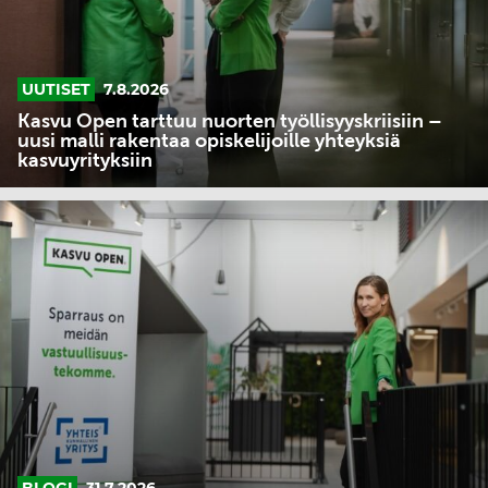
malli
rakentaa
opiskelijoille
UUTISET
7.8.2026
yhteyksiä
Kasvu Open tarttuu nuorten työllisyyskriisiin –
kasvuyrityksiin
uusi malli rakentaa opiskelijoille yhteyksiä
kasvuyrityksiin
Yrityksen
brändin
rakentaminen:
Mistä
luominen
kannattaa
aloittaa
vuonna
2026?
BLOGI
31.7.2026