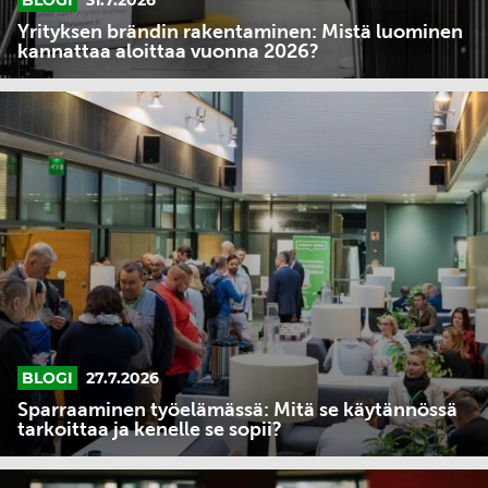
Yrityksen brändin rakentaminen: Mistä luominen
kannattaa aloittaa vuonna 2026?
Sparraaminen
työelämässä:
Mitä
se
käytännössä
tarkoittaa
ja
kenelle
se
sopii?
BLOGI
27.7.2026
Sparraaminen työelämässä: Mitä se käytännössä
tarkoittaa ja kenelle se sopii?
Strateginen