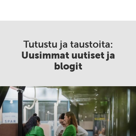
Tutustu ja taustoita:
Uusimmat uutiset ja
blogit
Kasvu
Open
tarttuu
nuorten
työllisyyskriisiin
–
uusi