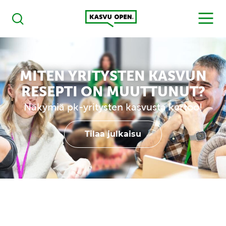
Kasvu Open
MENU
Haku
MITEN YRITYSTEN KASVUN
RESEPTI ON MUUTTUNUT?
Näkymiä pk-yritysten kasvusta kertoo!
Tilaa julkaisu