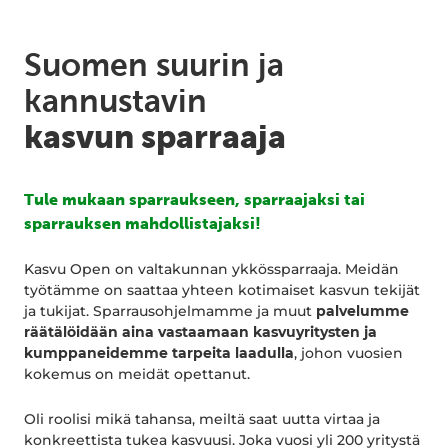
Suomen suurin ja
kannustavin
kasvun sparraaja
Tule mukaan sparraukseen, sparraajaksi tai
sparrauksen mahdollistajaksi!
Kasvu Open on valtakunnan ykkössparraaja. Meidän
työtämme on saattaa yhteen kotimaiset kasvun tekijät
ja tukijat. Sparrausohjelmamme ja muut
palvelumme
räätälöidään aina vastaamaan kasvuyritysten ja
kumppaneidemme tarpeita
laadulla
, johon vuosien
kokemus on meidät opettanut.
Oli roolisi mikä tahansa, meiltä saat uutta virtaa ja
konkreettista tukea kasvuusi. Joka vuosi yli 200 yritystä