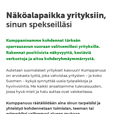
Näköalapaikka yrityksiin,
sinun spekseilläsi
Kumppaninamme kohdennat tärkeän
sparrausavun suoraan valitsemillesi yrityksille.
Rakennat positiivista näkyvyyttä, kestäviä
verkostoja ja aitoa kohderyhmäymmärrystä.
Autetaan suomalaiset yritykset kasvuun! Kumppanuus
on arvokasta työtä, joka vahvistaa yritysten – ja koko
Suomen – kykyä synnyttää uusia työpaikkoja ja
hyvinvointia. Me kaikki ansaitsemme tulevaisuuden,
jossa hyvä mieli ja halu auttaa ovat valokeilassa.
Kumppanuus räätälöidään aina sinun tarpeisiisi ja
yhteistyö kohdennetaan toimialan, teeman tai
esimerkiksi valitsemasi alueen mukaan.