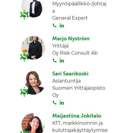
Myyntipäällikkö-/johtaj
t
a
a
General Expert
S
L
o
i
Marjo Nyström
i
n
Yrittäjä
t
k
Oy Risk Consult Ab
a
e
S
L
d
o
i
I
Sari Saarikoski
i
n
n
Asiantuntija
t
k
Suomen Yrittäjäopisto
a
e
Oy
d
S
L
I
o
i
n
Maijastiina Jokitalo
i
n
KTT, markkinoinnin ja
t
k
kuluttajakäyttäytymise
a
e