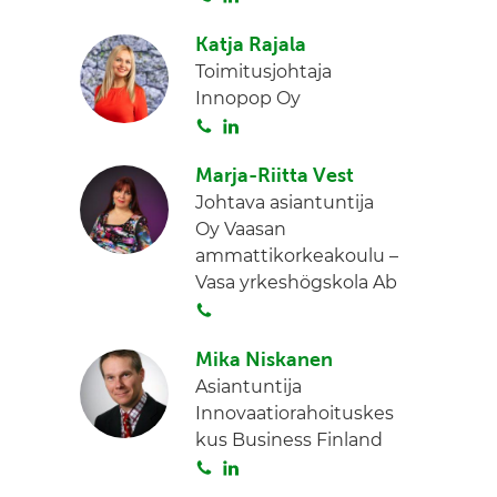
o
i
I
Katja Rajala
i
n
n
Toimitusjohtaja
t
k
Innopop Oy
a
e
S
L
d
o
i
I
Marja-Riitta Vest
i
n
n
Johtava asiantuntija
t
k
Oy Vaasan
a
e
ammattikorkeakoulu –
d
Vasa yrkeshögskola Ab
I
S
n
o
Mika Niskanen
i
Asiantuntija
t
Innovaatiorahoituskes
a
kus Business Finland
S
L
o
i