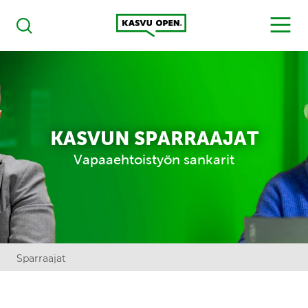
Kasvu Open
MENU
Haku
KASVUN SPARRAAJAT
Vapaaehtoistyön sankarit
Sparraajat