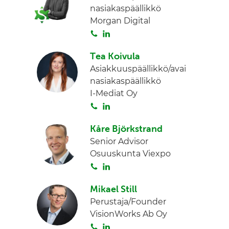
nasiakaspäällikkö
a
e
Morgan Digital
d
S
L
I
o
i
n
Tea Koivula
i
n
Asiakkuuspäällikkö/avai
t
k
nasiakaspäällikkö
a
e
I-Mediat Oy
d
S
L
I
o
i
n
Kåre Björkstrand
i
n
Senior Advisor
t
k
Osuuskunta Viexpo
a
e
S
L
d
o
i
I
Mikael Still
i
n
n
Perustaja/Founder
t
k
VisionWorks Ab Oy
a
e
S
L
d