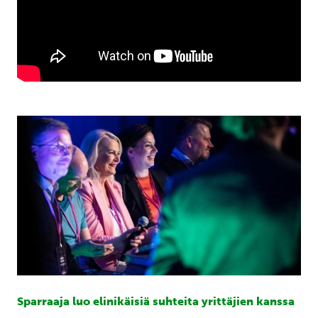
Sparraaja luo elinikäisiä suhteita yrittäjien kanssa