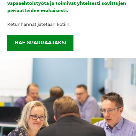
vapaaehtoistyötä ja toimivat yhteisesti sovittujen
periaatteiden mukaisesti.
Ketunhännät jätetään kotiin.
HAE SPARRAAJAKSI