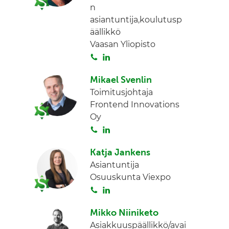
n
d
asiantuntija,koulutusp
I
äällikkö
n
Vaasan Yliopisto
S
L
o
i
Mikael Svenlin
i
n
Toimitusjohtaja
t
k
Frontend Innovations
a
e
Oy
d
S
L
I
o
i
n
Katja Jankens
i
n
Asiantuntija
t
k
Osuuskunta Viexpo
a
e
S
L
d
o
i
I
Mikko Niiniketo
i
n
n
Asiakkuuspäällikkö/avai
t
k