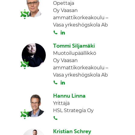
Opettaja
Oy Vaasan
ammattikorkeakoulu –
Vasa yrkeshögskola Ab
S
L
o
i
Tommi Siljamäki
i
n
Muotoilupäällikkö
t
k
Oy Vaasan
a
e
ammattikorkeakoulu –
d
Vasa yrkeshögskola Ab
I
S
L
n
o
i
Hannu Linna
i
n
Yrittäjä
t
k
HSL Strategia Oy
a
e
S
d
o
I
Kristian Schrey
i
n