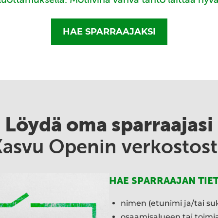
HAE SPARRAAJAKSI
Löydä oma sparraajasi
Kasvu Openin verkostost
HAE SPARRAAJAN TIE
nimen (etunimi ja/tai su
osaamisalueen tai toim