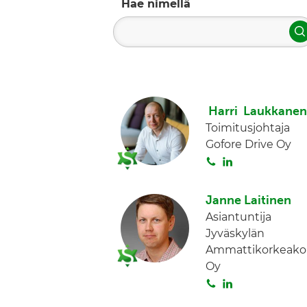
Hae nimellä
H
Harri Laukkanen
Toimitusjohtaja
Gofore Drive Oy
S
L
o
i
i
n
Janne Laitinen
t
k
Asiantuntija
a
e
Jyväskylän
d
Ammattikorkeako
I
Oy
n
S
L
o
i