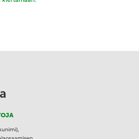
a
TOJA
kunimi),
ialaosaamisen