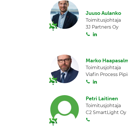
i
n
t
k
Juuso Aulanko
a
e
Toimitusjohtaja
d
3J Partners Oy
I
S
L
n
o
i
i
n
t
k
Marko Haapasalm
a
e
Toimitusjohtaja
d
Viafin Process Pip
I
S
L
n
o
i
i
n
Petri Laitinen
t
k
Toimitusjohtaja
a
e
C2 SmartLight Oy
d
S
I
o