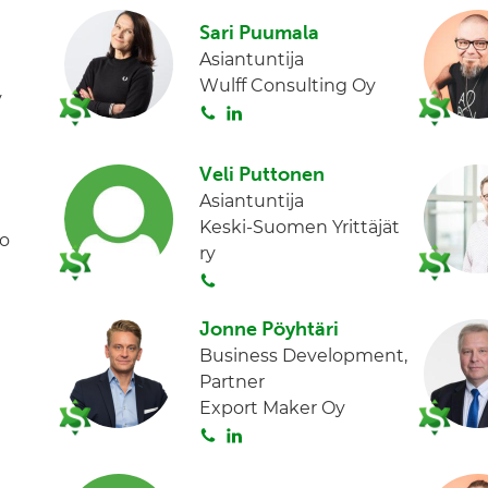
n
i
n
Sari Puumala
t
k
Asiantuntija
a
e
Wulff Consulting Oy
d
y
S
L
I
o
i
n
i
n
Veli Puttonen
t
k
Asiantuntija
a
e
Keski-Suomen Yrittäjät
to
d
ry
I
S
n
o
Jonne Pöyhtäri
i
Business Development,
t
Partner
a
Export Maker Oy
S
L
o
i
i
n