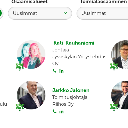
Osaamisalueet
Toimialaosaaminen
Uusimmat
Uusimmat
ae
Kati Rauhaniemi
Johtaja
Jyväskylän Yritystehdas
Oy
S
L
o
i
i
n
Jarkko Jalonen
t
k
Toimitusjohtaja
a
e
ulu
Riihos Oy
d
S
L
I
o
i
n
i
n