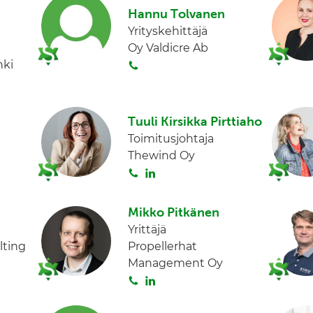
Hannu Tolvanen
t
k
Yrityskehittäjä
a
e
Oy Valdicre Ab
d
S
nki
I
o
n
i
t
Tuuli Kirsikka Pirttiaho
a
Toimitusjohtaja
Thewind Oy
S
L
o
i
i
n
Mikko Pitkänen
t
k
Yrittäjä
a
e
lting
Propellerhat
d
Management Oy
I
S
L
n
o
i
i
n