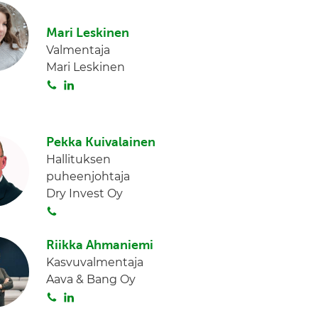
t
k
a
e
Mari Leskinen
d
Valmentaja
I
Mari Leskinen
n
S
L
o
i
i
n
t
k
Pekka Kuivalainen
a
e
Hallituksen
d
puheenjohtaja
I
Dry Invest Oy
n
S
o
i
Riikka Ahmaniemi
t
Kasvuvalmentaja
a
Aava & Bang Oy
S
L
o
i