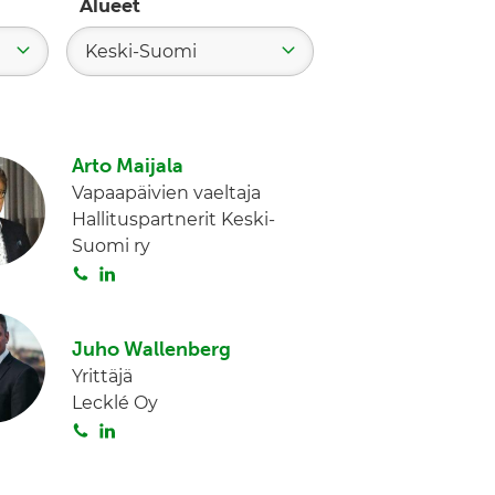
Alueet
Keski-Suomi
Arto Maijala
Vapaapäivien vaeltaja
Hallituspartnerit Keski-
Suomi ry
S
L
o
i
i
n
Juho Wallenberg
t
k
Yrittäjä
a
e
Lecklé Oy
d
S
L
I
o
i
n
i
n