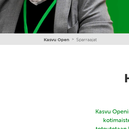
>
Kasvu Open
Sparraajat
Kasvu Openin
kotimaist
toteutetaan 