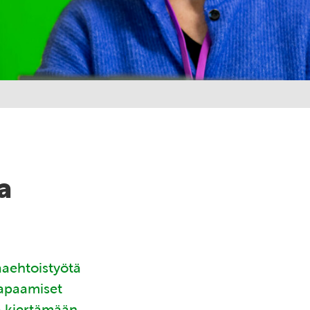
a
aaehtoistyötä
tapaamiset
ä kiertämään.