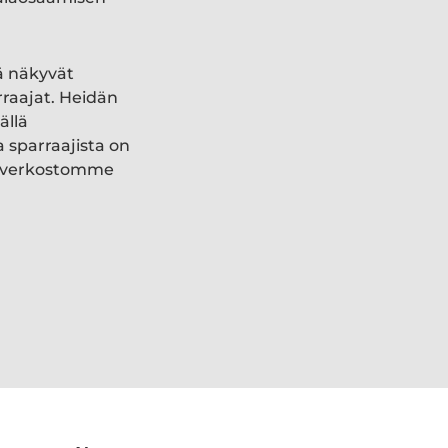
ä näkyvät
rraajat. Heidän
ällä
a sparraajista on
ki verkostomme