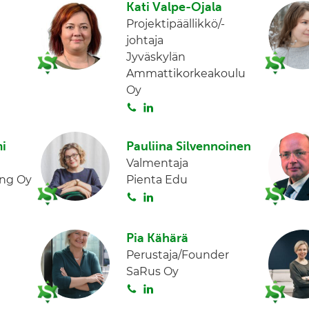
Kati Valpe-Ojala
t
k
Projektipäällikkö/-
a
e
johtaja
d
Jyväskylän
I
Ammattikorkeakoulu
n
Oy
S
L
o
i
i
n
i
Pauliina Silvennoinen
t
k
Valmentaja
a
e
ing Oy
Pienta Edu
d
S
L
I
o
i
n
i
n
Pia Kähärä
t
k
Perustaja/Founder
a
e
SaRus Oy
d
S
L
I
o
i