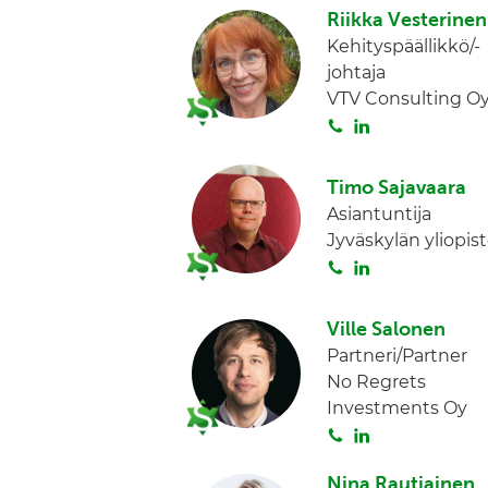
n
i
Riikka Vesterinen
t
Kehityspäällikkö/-
a
johtaja
VTV Consulting O
S
L
o
i
i
n
Timo Sajavaara
t
k
Asiantuntija
a
e
Jyväskylän yliopis
d
S
L
I
o
i
n
i
n
Ville Salonen
t
k
Partneri/Partner
a
e
No Regrets
d
Investments Oy
I
S
L
n
o
i
Nina Rautiainen
i
n