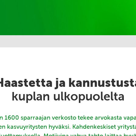
Haastetta ja kannustust
kuplan ulkopuolelta
 1600 sparraajan verkosto tekee arvokasta vap
en kasvuyritysten hyväksi. Kahdenkeskiset yritys
luottamuksella. Motiivina vahva tahto laittaa hyv