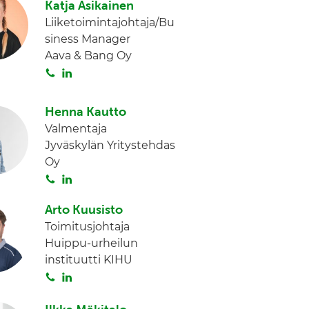
Katja Asikainen
t
k
Liiketoimintajohtaja/Bu
a
e
siness Manager
d
Aava & Bang Oy
I
S
L
n
o
i
i
n
Henna Kautto
t
k
Valmentaja
a
e
Jyväskylän Yritystehdas
d
Oy
I
S
L
n
o
i
Arto Kuusisto
i
n
Toimitusjohtaja
t
k
Huippu-urheilun
a
e
instituutti KIHU
d
S
L
I
o
i
n
i
n