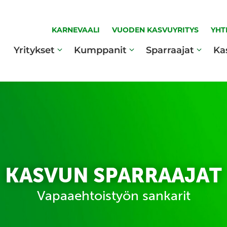
KARNEVAALI
VUODEN KASVUYRITYS
YHT
Yritykset
Kumppanit
Sparraajat
Ka
KASVUN SPARRAAJAT
Vapaaehtoistyön sankarit