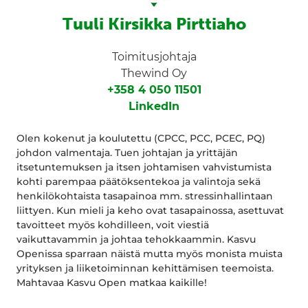
Tuuli Kirsikka Pirttiaho
Toimitusjohtaja
Thewind Oy
+358 4 050 11501
LinkedIn
Olen kokenut ja koulutettu (CPCC, PCC, PCEC, PQ)
johdon valmentaja. Tuen johtajan ja yrittäjän
itsetuntemuksen ja itsen johtamisen vahvistumista
kohti parempaa päätöksentekoa ja valintoja sekä
henkilökohtaista tasapainoa mm. stressinhallintaan
liittyen. Kun mieli ja keho ovat tasapainossa, asettuvat
tavoitteet myös kohdilleen, voit viestiä
vaikuttavammin ja johtaa tehokkaammin. Kasvu
Openissa sparraan näistä mutta myös monista muista
yrityksen ja liiketoiminnan kehittämisen teemoista.
Mahtavaa Kasvu Open matkaa kaikille!