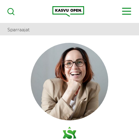
Kasvu Open
MENU
Haku
Sparraajat