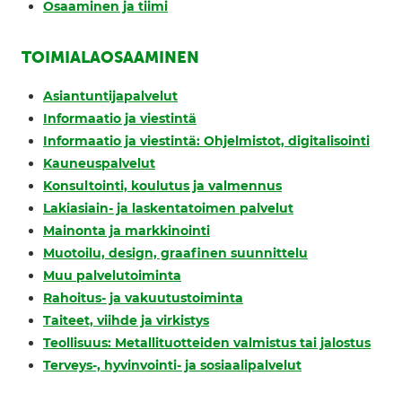
Osaaminen ja tiimi
TOIMIALAOSAAMINEN
Asiantuntijapalvelut
Informaatio ja viestintä
Informaatio ja viestintä: Ohjelmistot, digitalisointi
Kauneuspalvelut
Konsultointi, koulutus ja valmennus
Lakiasiain- ja laskentatoimen palvelut
Mainonta ja markkinointi
Muotoilu, design, graafinen suunnittelu
Muu palvelutoiminta
Rahoitus- ja vakuutustoiminta
Taiteet, viihde ja virkistys
Teollisuus: Metallituotteiden valmistus tai jalostus
Terveys-, hyvinvointi- ja sosiaalipalvelut