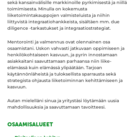
sekä kansainvälisille markkinoille pyrkimisestä ja niillä
toimimisesta. Minulla on kokemusta
liiketoimintakauppojen valmisteluista ja niihin
liittyvistä integraatiohankkeista, sisältäen mm. due
diligence -tarkastukset ja integraatiostrategiat.
Mentorointi ja valmennus ovat olennainen osa
osaamistani. Uskon vahvasti jatkuvaan oppimiseen ja
henkilökohtaiseen kasvuun, ja pyrin innostamaan
asiakkaitani saavuttamaan parhaansa niin liike-
elämässä kuin elämässä ylipäätään. Tarjoan
käytännönläheistä ja tuloksellista sparrausta sekä
strategista ohjausta liiketoiminnan kehittämiseen ja
kasvuun.
Autan mielelläni sinua ja yritystäsi löytämään uusia
mahdollisuuksia ja saavuttamaan tavoitteesi.
OSAAMISALUEET