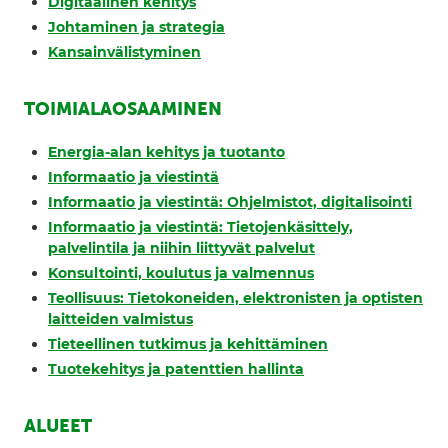
Digitaalinen kehitys
Johtaminen ja strategia
Kansainvälistyminen
TOIMIALAOSAAMINEN
Energia-alan kehitys ja tuotanto
Informaatio ja viestintä
Informaatio ja viestintä: Ohjelmistot, digitalisointi
Informaatio ja viestintä: Tietojenkäsittely,
palvelintila ja niihin liittyvät palvelut
Konsultointi, koulutus ja valmennus
Teollisuus: Tietokoneiden, elektronisten ja optisten
laitteiden valmistus
Tieteellinen tutkimus ja kehittäminen
Tuotekehitys ja patenttien hallinta
ALUEET