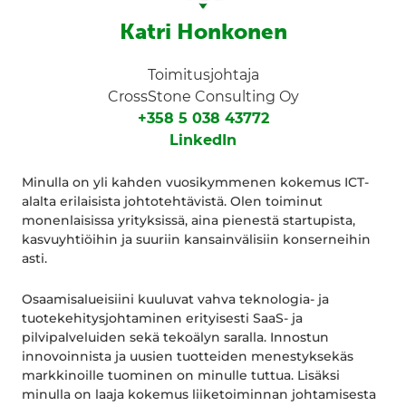
Katri Honkonen
Toimitusjohtaja
CrossStone Consulting Oy
+358 5 038 43772
LinkedIn
Minulla on yli kahden vuosikymmenen kokemus ICT-
alalta erilaisista johtotehtävistä. Olen toiminut
monenlaisissa yrityksissä, aina pienestä startupista,
kasvuyhtiöihin ja suuriin kansainvälisiin konserneihin
asti.
Osaamisalueisiini kuuluvat vahva teknologia- ja
tuotekehitysjohtaminen erityisesti SaaS- ja
pilvipalveluiden sekä tekoälyn saralla. Innostun
innovoinnista ja uusien tuotteiden menestyksekäs
markkinoille tuominen on minulle tuttua. Lisäksi
minulla on laaja kokemus liiketoiminnan johtamisesta