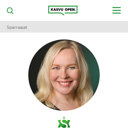
Kasvu Open
MENU
Haku
Sparraajat